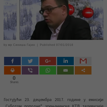
by
мр Синиша Гајин
|
Published
07/01/2018
0
Shares
Гостујући 23. децембра 2017. године у емисији
„Суботом поподне“ зрењанинске КТВ телевизије