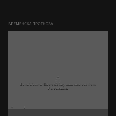
ВРЕМЕНСКА ПРОГНОЗА
-
⚠
BetterWeather Error: No any data received from
Forecast.io!.