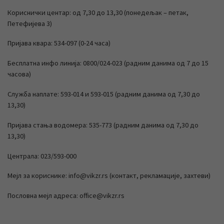
Кориснички центар: од 7,30 до 13,30 (понедељак – петак,
Петефијева 3)
Пријава квара: 534-097 (0-24 часа)
Бесплатна инфо линија: 0800/024-023 (радним данима од 7 до 15
часова)
Служба наплате: 593-014 и 593-015 (радним данима од 7,30 до
13,30)
Пријава стања водомера: 535-773 (радним данима од 7,30 до
13,30)
Централа: 023/593-000
Мејл за кориснике: info@vikzr.rs (контакт, рекламације, захтеви)
Пословна мејл адреса: office@vikzr.rs