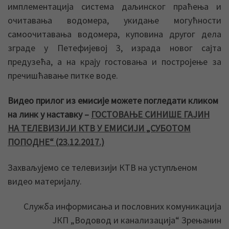
имплементација система даљинског праћења и
очитавања водомера, укидање могућности
самоочитавања водомера, куповина другог дела
зграде у Петефијевој 3, израда новог сајта
предузећа, а на крају гостовања и постројење за
пречишћавање питке воде.
Видео прилог из емисије можете погледати кликом
на линк у наставку –
ГОСТОВАЊЕ СИНИШЕ ГАЈИН
НА ТЕЛЕВИЗИЈИ КТВ У ЕМИСИЈИ „СУБОТОМ
ПОПОДНЕ“ (23.12.2017.)
Захваљујемо се телевизији КТВ на уступљеном
видео материјалу.
Служба информисања и пословних комуникација
ЈКП „Водовод и канализација“ Зрењанин