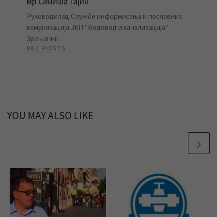
мр Синиша Гајин
Руководилац Службе информисања и пословних
комуникација ЈКП "Водовод и канализација"
Зрењанин
861 POSTS
YOU MAY ALSO LIKE