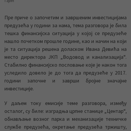
Гајин
Пре приче о започетим и завршеним инвестицијама
предузећа у години за нама, тема разговора је била
тешка финансијска ситуација у којој се предузеће
нашло почетком прошле године, као и начин на који
је та ситуација решена доласком Ивана Девића на
место директора ЈКП „Водовод и канализација“.
Стабилно финансијско пословање које је након тога
уследило довело је до тога да предузеће у 2017.
години започне и заврши бројне значајне
инвестиције.
У даљем току емисије теме разговора, између
осталог, су биле: изградња црпне станице „Центар“,
обнављање возног парка и механизације техничке
службе предузећа, окретање предузећа тржишту,