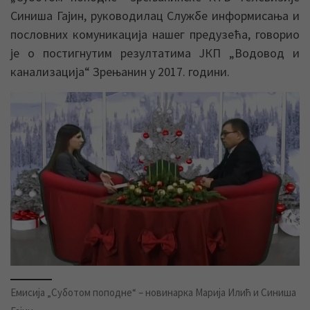
Синиша Гајин, руководилац Службе информисања и
пословних комуникација нашег предузећа, говорио
је о постигнутим резултатима ЈКП „Водовод и
канализација“ Зрењанин у 2017. години.
Емисија „Суботом поподне“ – новинарка Марија Илић и Синиша