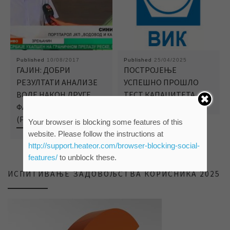
Published
10/08/2017
Published
25/04/2025
ГАЈИН: ДОБРИ
ПОСТРОЈЕЊЕ
РЕЗУЛТАТИ АНАЛИЗЕ
УСПЕШНО ПРОШЛО
ВОДЕ НАКОН ДРУГЕ
ТЕСТ КАПАЦИТЕТА
ФАЗЕ ПРЕЧИШЋАВАЊА
(РТВ „ВОЈВОДИНА“)
Your browser is blocking some features of this
website. Please follow the instructions at
http://support.heateor.com/browser-blocking-social-
features/
to unblock these.
ИСПИТИВАЊЕ ЗАДОВОЉСТВА КОРИСНИКА 2025