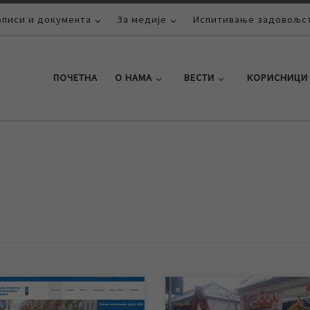
описи и документа
За медије
Испитивање задовољст
ПОЧЕТНА
О НАМА
ВЕСТИ
КОРИСНИЦИ
е више од 2 месеца, због
Због квара на уличној водовод