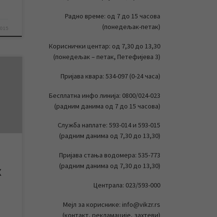
Радно време: од 7 до 15 часова
(понедељак-петак)
2015
Кориснички центар: од 7,30 до 13,30
(понедељак – петак, Петефијева 3)
Пријава квара: 534-097 (0-24 часа)
а
7
Бесплатна инфо линија: 0800/024-023
Б-а,
(радним данима од 7 до 15 часова)
ошки
е
Служба наплате: 593-014 и 593-015
е
(радним данима од 7,30 до 13,30)
вно
Пријава стања водомера: 535-773
(радним данима од 7,30 до 13,30)
Х
Централа: 023/593-000
Мејл за кориснике: info@vikzr.rs
(контакт, рекламације, захтеви)