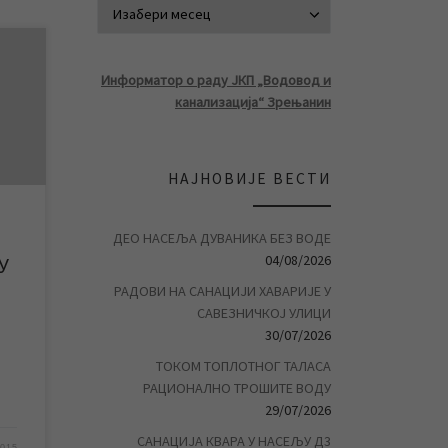
АРХИВА ВЕСТ
ни
Информатор о раду ЈКП „Водовод и
ња
канализација“ Зрењанин
лови
ну
сту.
НАЈНОВИЈЕ ВЕСТИ
ће у
а до
ДЕО НАСЕЉА ДУВАНИКА БЕЗ ВОДЕ
04/08/2026
У
РАДОВИ НА САНАЦИЈИ ХАВАРИЈЕ У
САВЕЗНИЧКОЈ УЛИЦИ
30/07/2026
ТОКОМ ТОПЛОТНОГ ТАЛАСА
РАЦИОНАЛНО ТРОШИТЕ ВОДУ
29/07/2026
САНАЦИЈА КВАРА У НАСЕЉУ Д3
2015