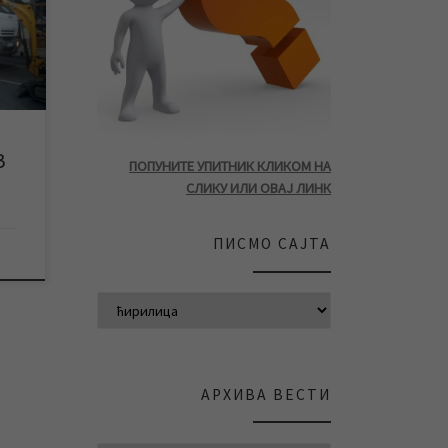
ала
квар,
них
2
З
у
ПОПУНИТЕ УПИТНИК КЛИКОМ НА
СЛИКУ ИЛИ ОВАЈ ЛИНК
ПИСМО САЈТА
АРХИВА ВЕСТИ