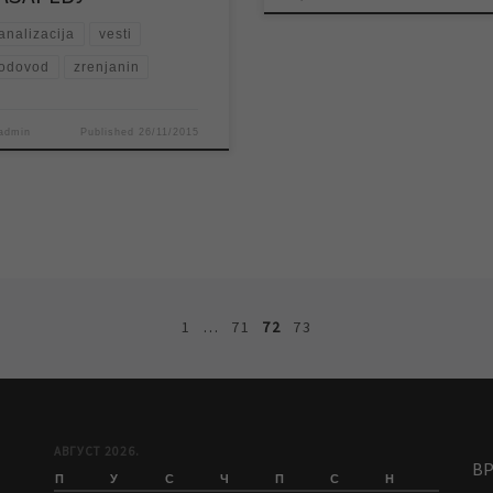
analizacija
vesti
odovod
zrenjanin
admin
Published
26/11/2015
1
…
71
72
73
АВГУСТ 2026.
В
П
У
С
Ч
П
С
Н