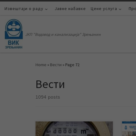
Извештаји о раду
Skip to content
Јавне набавке
Цене услуга
Пр
ЈКП "Водовод и канализација" Зрењанин
Home
»
Вести
»
Page 72
Вести
1094 posts
Од уторка 01. марта почиње прво
Посл