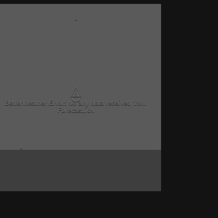
-
⚠
BetterWeather Error: No any data received from
Forecast.io!.