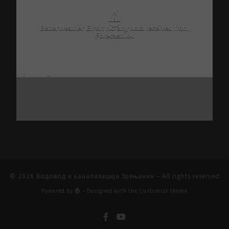
⚠
BetterWeather Error: No any data received from
Forecast.io!.
© 2026
Водовод и канализација Зрењанин
– All rights reserved
Powered by
– Designed with the
Customizr theme