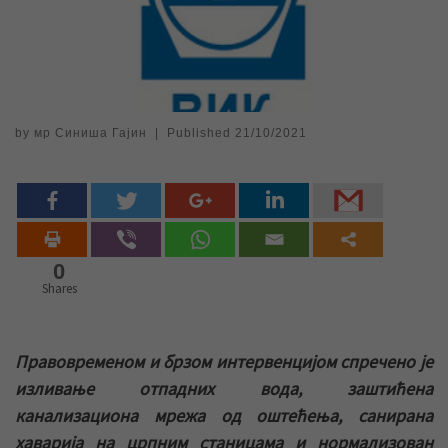
by
мр Синиша Гајин
|
Published
21/10/2021
0
Shares
Правовременом и брзом интервенцијом спречено је
изливање отпадних вода, заштићена
канализациона мрежа од оштећења, санирана
хаварија на црпним станицама и нормализован