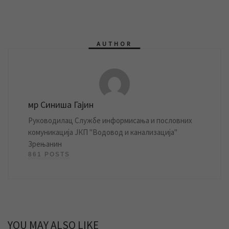
AUTHOR
мр Синиша Гајин
Руководилац Службе информисања и пословних
комуникација ЈКП "Водовод и канализација"
Зрењанин
861 POSTS
YOU MAY ALSO LIKE