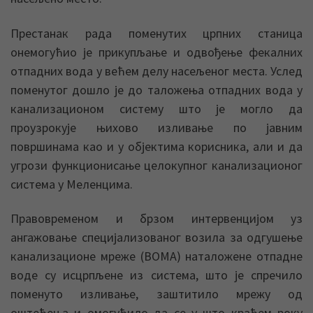
Престанак рада поменутих црпних станица
онемогућио је прикупљање и одвођење фекалних
отпадних вода у већем делу насељеног места. Услед
поменутог дошло је до таложења отпадних вода у
канализационом систему што је могло да
проузрокује њихово изливање по јавним
површинама као и у објектима корисника, али и да
угрози функционисање целокупног канализационог
система у Меленцима.
Правовременом и брзом интервенцијом уз
ангажовање специјализованог возила за одгушење
канализационе мреже (ВОМА) наталожене отпадне
воде су исцрпљене из система, што је спречило
поменуто изливање, заштитило мрежу од
оштећења и омогућило да се у што краћем року