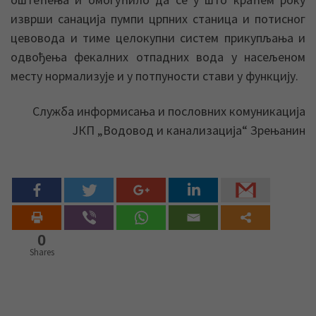
изврши санација пумпи црпних станица и потисног
цевовода и тиме целокупни систем прикупљања и
одвођења фекалних отпадних вода у насељеном
месту нормализује и у потпуности стави у функцију.
Служба информисања и пословних комуникација
ЈКП „Водовод и канализација“ Зрењанин
0
Shares