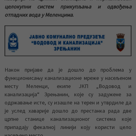
целокупни систем прикупљања и одвођења
отпадних вода у Меленцима
.
Након пријаве да је дошло до проблема у
функционисању канализационе мреже у насељеном
месту Меленци, екипе ЈКП „Водовод и
канализација“ Зрењанин, које су задужене за
одржавање исте, су изашле на терен и утврдиле да
је услед хаварије дошло до престанка рада две
црпне станице канализационог система које
припадају фекалној линији коју користи цело
насељено место.