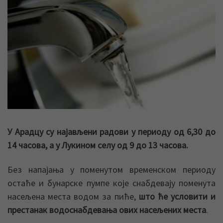
У Арадцу су најављени радови у периоду од 6,30 до
14 часова, а у Лукином селу од 9 до 13 часова.
Без напајања у поменутом временском периоду
остаће и бунарске пумпе које снабдевају поменута
насељена места водом за пиће,
што ће условити и
престанак водоснабдевања ових насељених места
.