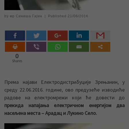
by
мр Синиша Гајин
|
Published
21/06/2016
0
Shares
Према најави Електродистрибуције Зрењанин, у
среду 22.06.2016. године, ово предузеће изводиће
радове на електромрежи који ће довести до
прекида напајања електричном енергијом два
насељена места – Арадац и Лукино Село.