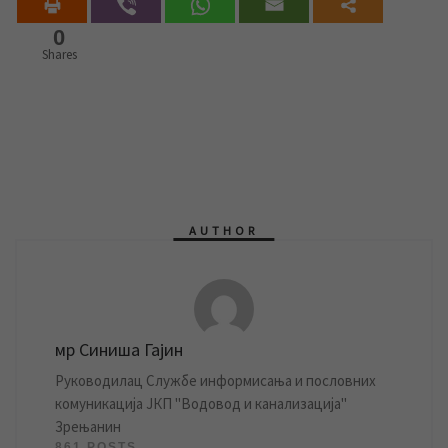
0
Shares
AUTHOR
мр Синиша Гајин
Руководилац Службе информисања и пословних
комуникација ЈКП "Водовод и канализација"
Зрењанин
861 POSTS