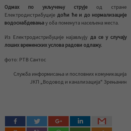
Одмах по укључењу струје
од стране
Електродистрибуције
доћи ће и до нормализације
водоснабдевања
у оба поменута насељена места.
Из Електродистрибуције најављују
да се
у случају
лоших временских услова радови одлажу.
фото: РТВ Сантос
Служба информисања и пословних комуникација
ЈКП „Водовод и канализација“ Зрењанин