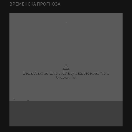
ВРЕМЕНСКА ПРОГНОЗА
-
⚠
BetterWeather Error: No any data received from
Forecast.io!.