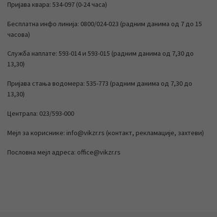
Пријава квара: 534-097 (0-24 часа)
Бесплатна инфо линија: 0800/024-023 (радним данима од 7 до 15
часова)
Служба наплате: 593-014 и 593-015 (радним данима од 7,30 до
13,30)
Пријава стања водомера: 535-773 (радним данима од 7,30 до
13,30)
Централа: 023/593-000
Мејл за кориснике: info@vikzr.rs (контакт, рекламације, захтеви)
Пословна мејл адреса: office@vikzr.rs