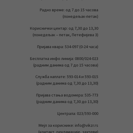
Радно време: од 7 до 15 часова
(понедељак-петак)
Кориснички центар: од 7,30 до 13,30
(понедељак – петак, Петефијева 3)
Пријава квара: 534-097 (0-24 часа)
Бесплатна инфо линија: 0800/024-023
(радним данима од 7 до 15 часова)
Служба наплате: 593-014 и 593-015
(радним данима од 7,30 до 13,30)
Пријава стања водомера: 535-773
(радним данима од 7,30 до 13,30)
Централа: 023/593-000
Мејл за кориснике: info@vikzr.rs
(контакт, рекламације, захтеви)