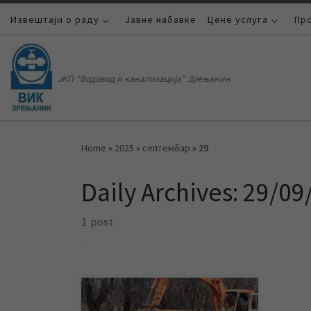
Извештаји о раду
Skip to content
Јавне набавке
Цене услуга
Пр
ЈКП "Водовод и канализација" Зрењанин
Home
»
2025
»
септембар
»
29
Daily Archives:
29/09
1 post
ЈКП „Водовод и канализација“