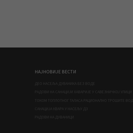
НАЈНОВИЈЕ ВЕСТИ
ДЕО НАСЕЉА ДУВАНИКА БЕЗ ВОДЕ
РАДОВИ НА САНАЦИЈИ ХАВАРИЈЕ У САВЕЗНИЧКОЈ УЛИЦИ
ТОКОМ ТОПЛОТНОГ ТАЛАСА РАЦИОНАЛНО ТРОШИТЕ ВО
САНАЦИЈА КВАРА У НАСЕЉУ Д3
РАДОВИ НА ДУВАНИЦИ