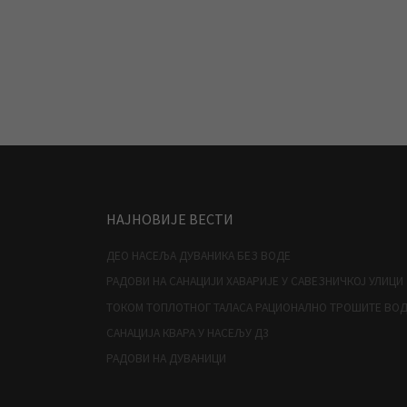
НАЈНОВИЈЕ ВЕСТИ
ДЕО НАСЕЉА ДУВАНИКА БЕЗ ВОДЕ
РАДОВИ НА САНАЦИЈИ ХАВАРИЈЕ У САВЕЗНИЧКОЈ УЛИЦИ
ТОКОМ ТОПЛОТНОГ ТАЛАСА РАЦИОНАЛНО ТРОШИТЕ ВО
САНАЦИЈА КВАРА У НАСЕЉУ Д3
РАДОВИ НА ДУВАНИЦИ