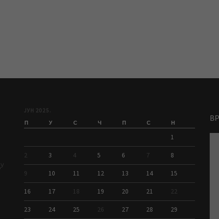
ЈУН 2025.
В
П
У
С
Ч
П
С
Н
1
2
3
4
5
6
7
8
ДУ
9
10
11
12
13
14
15
16
17
18
19
20
21
22
23
24
25
26
27
28
29