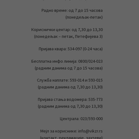
Радно време: од 7 до 15 часова
(понедељак-петак)
Кориснички центар: од 7,30 до 13,30
(понедељак – петак, Петефијева 3)
Пријава квара: 534-097 (0-24 часа)
Бесплатна инфо линија: 0800/024-023
(радним данима од 7 до 15 часова)
Служба наплате: 593-014 и 593-015
(радним данима од 7,30 до 13,30)
Пријава стања водомера: 535-773
(радним данима од 7,30 до 13,30)
Централа: 023/593-000
Мејл за кориснике: info@vikzr.rs
(контакт, рекламације, захтеви)