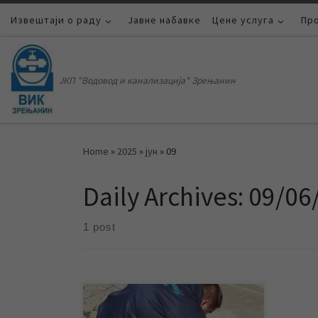
Извештаји о раду
Skip to content
Јавне набавке
Цене услуга
Пр
ЈКП "Водовод и канализација" Зрењанин
Home
»
2025
»
јун
»
09
Daily Archives:
09/06
1 post
У три насељена места Меленци,