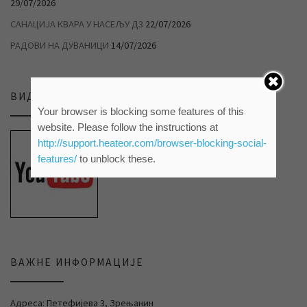
29/07/2026
САНАЦИЈА КВАРА У НАСЕЉУ Д3
22/07/2026
РАДОВИ НА ДУВАНИЦИ
14/07/2026
ВИДЕО ПРИЛОЗИ НА НАШЕМ ЈУТЈУБ КАНАЛУ
Your browser is blocking some features of this
website. Please follow the instructions at
http://support.heateor.com/browser-blocking-social-
features/
to unblock these.
ВАЖНЕ ИНФОРМАЦИЈЕ
Адреса: Петефијева 3, Зрењанин