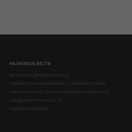
НАЈНОВИЈЕ ВЕСТИ
ДЕО НАСЕЉА ДУВАНИКА БЕЗ ВОДЕ
РАДОВИ НА САНАЦИЈИ ХАВАРИЈЕ У САВЕЗНИЧКОЈ УЛИЦИ
ТОКОМ ТОПЛОТНОГ ТАЛАСА РАЦИОНАЛНО ТРОШИТЕ ВОДУ
САНАЦИЈА КВАРА У НАСЕЉУ Д3
РАДОВИ НА ДУВАНИЦИ