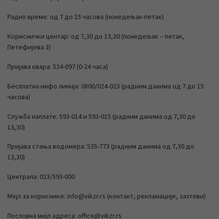
Радно време: од 7 до 15 часова (понедељак-петак)
Кориснички центар: од 7,30 до 13,30 (понедељак – петак,
Петефијева 3)
Пријава квара: 534-097 (0-24 часа)
Бесплатна инфо линија: 0800/024-023 (радним данима од 7 до 15
часова)
Служба наплате: 593-014 и 593-015 (радним данима од 7,30 до
13,30)
Пријава стања водомера: 535-773 (радним данима од 7,30 до
13,30)
Централа: 023/593-000
Мејл за кориснике: info@vikzr.rs (контакт, рекламације, захтеви)
Пословна мејл адреса: office@vikzr.rs