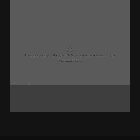
-
⚠
BetterWeather Error: No any data received from
Forecast.io!.