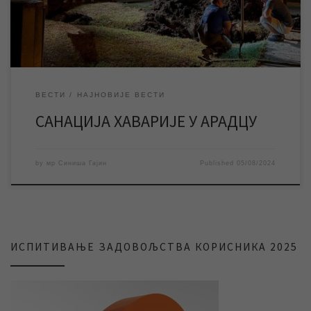
мрежи у Арадцу, због чега је ово насељено место од 22 […]
ВЕСТИ
НАЈНОВИЈЕ ВЕСТИ
САНАЦИЈА ХАВАРИЈЕ У АРАДЦУ
by
мр Синиша Гајин
Published
05/08/2024
ИСПИТИВАЊЕ ЗАДОВОЉСТВА КОРИСНИКА 2025