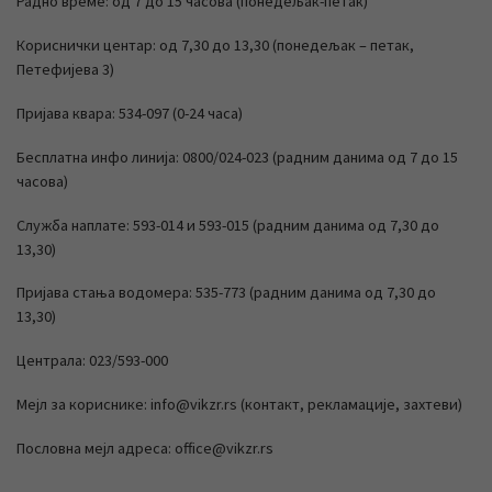
Радно време: од 7 до 15 часова (понедељак-петак)
Кориснички центар: од 7,30 до 13,30 (понедељак – петак,
Петефијева 3)
Пријава квара: 534-097 (0-24 часа)
Бесплатна инфо линија: 0800/024-023 (радним данима од 7 до 15
часова)
Служба наплате: 593-014 и 593-015 (радним данима од 7,30 до
13,30)
Пријава стања водомера: 535-773 (радним данима од 7,30 до
13,30)
Централа: 023/593-000
Мејл за кориснике: info@vikzr.rs (контакт, рекламације, захтеви)
Пословна мејл адреса: office@vikzr.rs