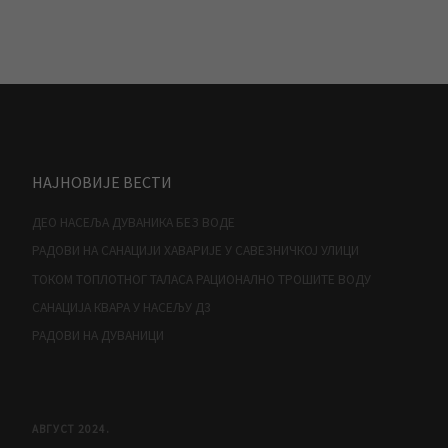
НАЈНОВИЈЕ ВЕСТИ
ДЕО НАСЕЉА ДУВАНИКА БЕЗ ВОДЕ
РАДОВИ НА САНАЦИЈИ ХАВАРИЈЕ У САВЕЗНИЧКОЈ УЛИЦИ
ТОКОМ ТОПЛОТНОГ ТАЛАСА РАЦИОНАЛНО ТРОШИТЕ ВОДУ
САНАЦИЈА КВАРА У НАСЕЉУ Д3
РАДОВИ НА ДУВАНИЦИ
АВГУСТ 2024.