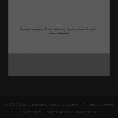
⚠
BetterWeather Error: No any data received from
Forecast.io!.
© 2026
Водовод и канализација Зрењанин
– All rights reserved
Powered by
– Designed with the
Customizr theme