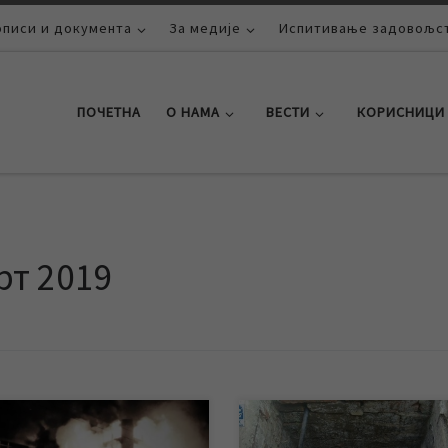
описи и документа
За медије
Испитивање задовољст
ПОЧЕТНА
О НАМА
ВЕСТИ
КОРИСНИЦИ
рт 2019
сећања у Србији – пре 20
Прво редовно очитавање