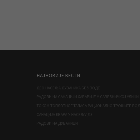
НАЈНОВИЈЕ ВЕСТИ
ДЕО НАСЕЉА ДУВАНИКА БЕЗ ВОДЕ
РАДОВИ НА САНАЦИЈИ ХАВАРИЈЕ У САВЕЗНИЧКОЈ УЛИЦИ
ТОКОМ ТОПЛОТНОГ ТАЛАСА РАЦИОНАЛНО ТРОШИТЕ ВО
САНАЦИЈА КВАРА У НАСЕЉУ Д3
РАДОВИ НА ДУВАНИЦИ