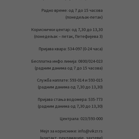
Радно време: од 7 до 15 часова
(понедељак-петак)
Кориснички центар: од 7,30 до 13,30
(понедељак – петак, Петефијева 3)
Пријава квара: 534-097 (0-24 часа)
Бесплатна инфо линија: 0800/024-023
(радним данима од 7 до 15 часова)
Служба наплате: 593-014 и 593-015
(радним данима од 7,30 до 13,30)
Пријава стања водомера: 535-773
(радним данима од 7,30 до 13,30)
Централа: 023/593-000
Мејл за кориснике: info@vikzr.rs
(контакт, рекламације, захтеви)