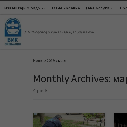
Извештаји о раду
Skip to content
Јавне набавке
Цене услуга
Пр
ЈКП "Водовод и канализација" Зрењанин
Home
»
2019
»
март
Monthly Archives:
ма
4 posts
11. марта почело је планско
Дан 