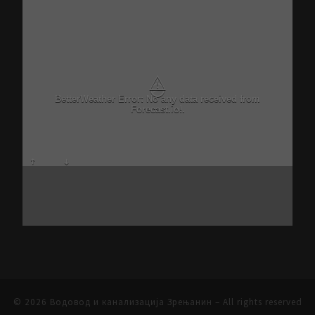
⚠
BetterWeather Error: No any data received from
Forecast.io!.
© 2026
Водовод и канализација Зрењанин
– All rights reserved