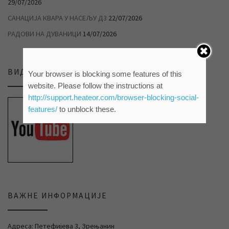
29/07/2026
САНАЦИЈА КВАРА У НАСЕЉУ Д3
22/07/2026
РАДОВИ НА ДУВАНИЦИ
14/07/2026
ВИДЕО ПРИЛОЗИ НА НАШЕМ ЈУТЈУБ КАНАЛУ
Your browser is blocking some features of this
website. Please follow the instructions at
http://support.heateor.com/browser-blocking-social-
features/
to unblock these.
ВАЖНЕ ИНФОРМАЦИЈЕ
Адреса: Петефијева 3, Зрењанин