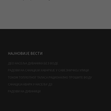
НАЈНОВИЈЕ ВЕСТИ
ДЕО НАСЕЉА ДУВАНИКА БЕЗ ВОДЕ
РАДОВИ НА САНАЦИЈИ ХАВАРИЈЕ У САВЕЗНИЧКОЈ УЛИЦИ
ТОКОМ ТОПЛОТНОГ ТАЛАСА РАЦИОНАЛНО ТРОШИТЕ ВОДУ
САНАЦИЈА КВАРА У НАСЕЉУ Д3
РАДОВИ НА ДУВАНИЦИ