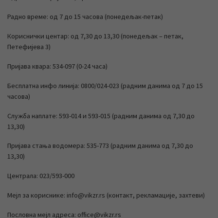
Радно време: од 7 до 15 часова (понедељак-петак)
Кориснички центар: од 7,30 до 13,30 (понедељак – петак,
Петефијева 3)
Пријава квара: 534-097 (0-24 часа)
Бесплатна инфо линија: 0800/024-023 (радним данима од 7 до 15
часова)
Служба наплате: 593-014 и 593-015 (радним данима од 7,30 до
13,30)
Пријава стања водомера: 535-773 (радним данима од 7,30 до
13,30)
Централа: 023/593-000
Мејл за кориснике: info@vikzr.rs (контакт, рекламације, захтеви)
Пословна мејл адреса: office@vikzr.rs