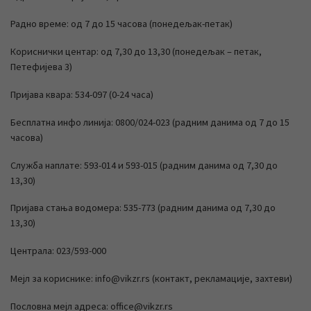
Радно време: од 7 до 15 часова (понедељак-петак)
Кориснички центар: од 7,30 до 13,30 (понедељак – петак,
Петефијева 3)
Пријава квара: 534-097 (0-24 часа)
Бесплатна инфо линија: 0800/024-023 (радним данима од 7 до 15
часова)
Служба наплате: 593-014 и 593-015 (радним данима од 7,30 до
13,30)
Пријава стања водомера: 535-773 (радним данима од 7,30 до
13,30)
Централа: 023/593-000
Мејл за кориснике: info@vikzr.rs (контакт, рекламације, захтеви)
Пословна мејл адреса: office@vikzr.rs