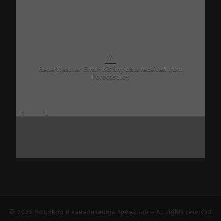
⚠
BetterWeather Error: No any data received from
Forecast.io!.
© 2026
Водовод и канализација Зрењанин
– All rights reserved