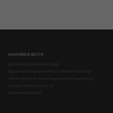
НАЈНОВИЈЕ ВЕСТИ
ДЕО НАСЕЉА ДУВАНИКА БЕЗ ВОДЕ
РАДОВИ НА САНАЦИЈИ ХАВАРИЈЕ У САВЕЗНИЧКОЈ УЛИЦИ
ТОКОМ ТОПЛОТНОГ ТАЛАСА РАЦИОНАЛНО ТРОШИТЕ ВОДУ
САНАЦИЈА КВАРА У НАСЕЉУ Д3
РАДОВИ НА ДУВАНИЦИ