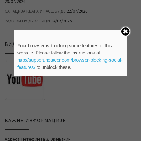
29/07/2026
САНАЦИЈА КВАРА У НАСЕЉУ Д3
22/07/2026
РАДОВИ НА ДУВАНИЦИ
14/07/2026
ВИДЕО ПРИЛОЗИ НА НАШЕМ ЈУТЈУБ КАНАЛУ
Your browser is blocking some features of this
website. Please follow the instructions at
http://support.heateor.com/browser-blocking-social-
features/
to unblock these.
ВАЖНЕ ИНФОРМАЦИЈЕ
Адреса: Петефијева 3, Зрењанин