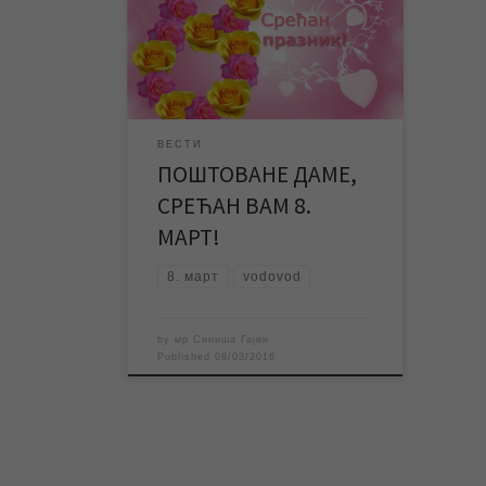
Зрењанин свим дамама честита 8.
март међународни Дан жена!
Служба информисања и пословних
комуникација ЈКП „Водовод и
канализација“ Зрењанин
ВЕСТИ
ПОШТОВАНЕ ДАМЕ,
СРЕЋАН ВАМ 8.
МАРТ!
8. март
vodovod
by
мр Синиша Гајин
Published
08/03/2016