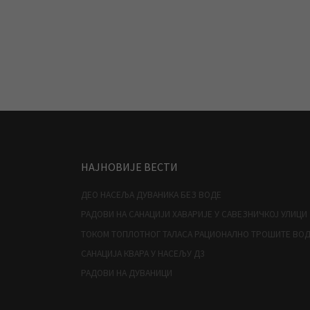
НАЈНОВИЈЕ ВЕСТИ
ДЕО НАСЕЉА ДУВАНИКА БЕЗ ВОДЕ
РАДОВИ НА САНАЦИЈИ ХАВАРИЈЕ У САВЕЗНИЧКОЈ УЛИЦИ
ТОКОМ ТОПЛОТНОГ ТАЛАСА РАЦИОНАЛНО ТРОШИТЕ ВО
САНАЦИЈА КВАРА У НАСЕЉУ Д3
РАДОВИ НА ДУВАНИЦИ