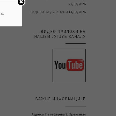
22/07/2026
РАДОВИ НА ДУВАНИЦИ
14/07/2026
 at
ВИДЕО ПРИЛОЗИ НА
НАШЕМ ЈУТЈУБ КАНАЛУ
ВАЖНЕ ИНФОРМАЦИЈЕ
Адреса: Петефијева 3, Зрењанин