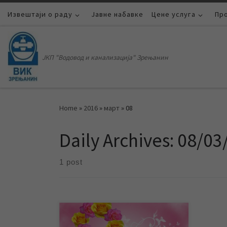
Извештаји о раду
Skip to content
Јавне набавке
Цене услуга
Пр
ЈКП "Водовод и канализација" Зрењанин
Home
»
2016
»
март
»
08
Daily Archives:
08/03
1 post
ЈКП „Водовод и канализација“