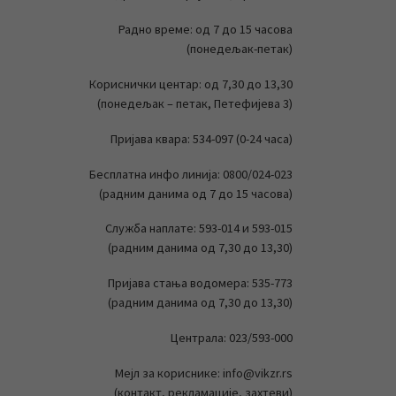
Радно време: од 7 до 15 часова
(понедељак-петак)
Кориснички центар: од 7,30 до 13,30
(понедељак – петак, Петефијева 3)
Пријава квара: 534-097 (0-24 часа)
Бесплатна инфо линија: 0800/024-023
(радним данима од 7 до 15 часова)
Служба наплате: 593-014 и 593-015
(радним данима од 7,30 до 13,30)
Пријава стања водомера: 535-773
(радним данима од 7,30 до 13,30)
Централа: 023/593-000
Мејл за кориснике: info@vikzr.rs
(контакт, рекламације, захтеви)