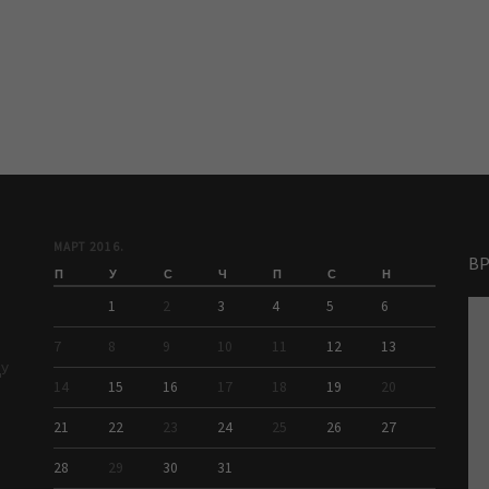
МАРТ 2016.
В
П
У
С
Ч
П
С
Н
1
2
3
4
5
6
7
8
9
10
11
12
13
ДУ
14
15
16
17
18
19
20
21
22
23
24
25
26
27
28
29
30
31