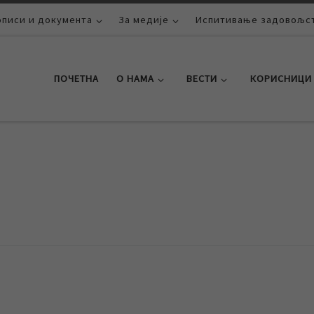
описи и документа
За медије
Испитивање задовољст
ПОЧЕТНА
О НАМА
ВЕСТИ
КОРИСНИЦИ