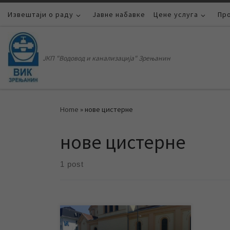
Извештаји о раду
Skip to content
Јавне набавке
Цене услуга
Пр
ЈКП "Водовод и канализација" Зрењанин
Home
»
нове цистерне
нове цистерне
1 post
Три цистерне за воду запремине од