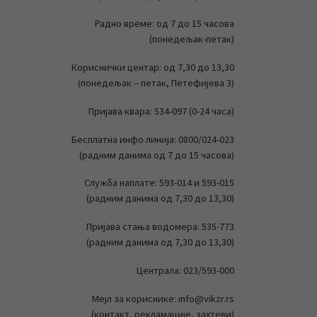
Радно време: од 7 до 15 часова
(понедељак-петак)
Кориснички центар: од 7,30 до 13,30
(понедељак – петак, Петефијева 3)
Пријава квара: 534-097 (0-24 часа)
Бесплатна инфо линија: 0800/024-023
(радним данима од 7 до 15 часова)
Служба наплате: 593-014 и 593-015
(радним данима од 7,30 до 13,30)
Пријава стања водомера: 535-773
(радним данима од 7,30 до 13,30)
Централа: 023/593-000
Мејл за кориснике: info@vikzr.rs
(контакт, рекламације, захтеви)