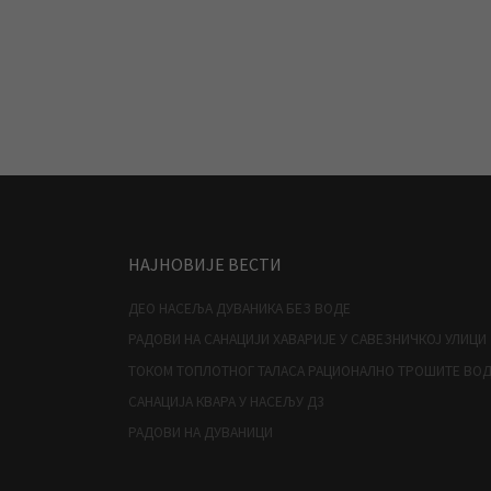
НАЈНОВИЈЕ ВЕСТИ
ДЕО НАСЕЉА ДУВАНИКА БЕЗ ВОДЕ
РАДОВИ НА САНАЦИЈИ ХАВАРИЈЕ У САВЕЗНИЧКОЈ УЛИЦИ
ТОКОМ ТОПЛОТНОГ ТАЛАСА РАЦИОНАЛНО ТРОШИТЕ ВО
САНАЦИЈА КВАРА У НАСЕЉУ Д3
РАДОВИ НА ДУВАНИЦИ