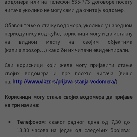
водомера или на телефон 535-773 договоре посету
читача уколико не могу сами да очитају водомер.
Обавештење о стању водомера, уколико у наредном
периоду нису код куће, корисници могу и да истакну
на видном месту на својим објектима
(капија,прозор…) како би их читачи евидентирали.
Сви корисници који желе могу пријавити стање
својих водомера и пре посете читача (више
на:
http://www.vikzr.rs/prijava-stanja-vodomera/
).
Корисници могу стање својих водомера да пријаве
на три начина
:
Телефоном
: сваког радног дана од 7,30 до
13,30 часова на један од следећих бројева: