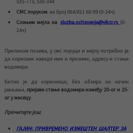
535-773, 530-344
СМС поруком
: на број 064/811 60 99 (0-24ч)
Слањем мејла на
:
sluzba.ocitavanja@vikzr.rs
(0-
24ч)
Приликом позива, у смс поруци и мејлу потребно је
да корисник наведе име и презиме, адресу и стање
водомера.
Битно је да корисници, без обзира на начин
јављања,
пријаве стање водомера између 20-ог и 25-
ог у месецу
.
Прочитајте још
:
ГАЈИН: ПРИВРЕМЕНО ИЗМЕШТЕН ШАЛТЕР ЗА