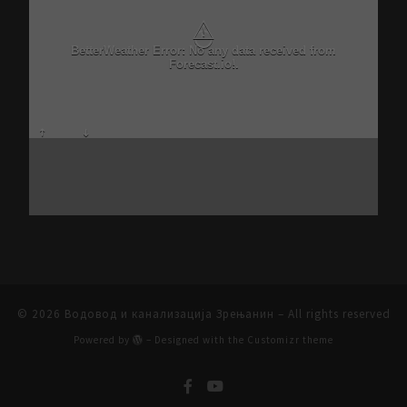
⚠
BetterWeather Error: No any data received from
Forecast.io!.
© 2026
Водовод и канализација Зрењанин
– All rights reserved
Powered by
– Designed with the
Customizr theme