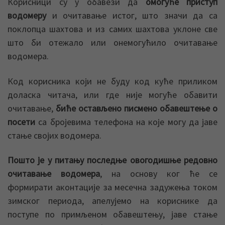
Корисници су у обавези да
омогуће приступ
водомеру
и очитавање истог, што значи да са
поклопца шахтова и из самих шахтова уклоне све
што би отежало или онемогућило очитавање
водомера.
Код корисника који не буду код куће приликом
доласка читача, или где није могуће обавити
очитавање,
биће остављено писмено обавештење о
посети
са бројевима телефона на које могу да јаве
стање својих водомера.
Пошто је у питању последње овогодишње редовно
очитавање водомера
, на основу ког ће се
формирати аконтације за месечна задужења током
зимског периода, апелујемо на кориснике да
поступе по примљеном обавештењу, јаве стање