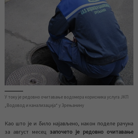
У току је редовно очитавање водомера корисника услуга ЈКП
„Водовод и канализација“ у Зрењанину
Као што је и било најављено, након поделе рачуна
за август месец
започето је редовно очитавање