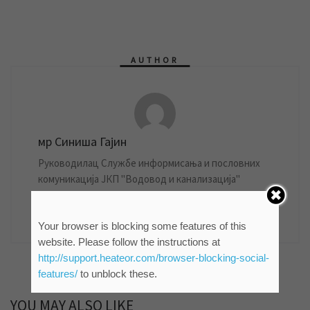
AUTHOR
мр Синиша Гајин
Руководилац Службе информисања и пословних
комуникација ЈКП "Водовод и канализација"
Зрењанин
861 POSTS
Your browser is blocking some features of this
website. Please follow the instructions at
http://support.heateor.com/browser-blocking-social-
features/
to unblock these.
YOU MAY ALSO LIKE