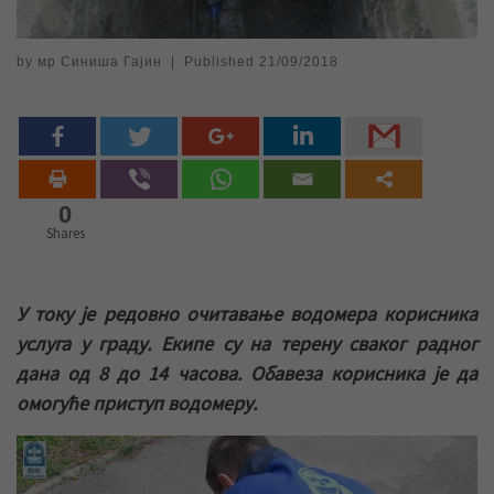
by
мр Синиша Гајин
|
Published
21/09/2018
0
Shares
У току је редовно очитавање водомера корисника
услуга у граду. Екипе су на терену сваког радног
дана од 8 до 14 часова. Обавеза корисника је да
омогуће приступ водомеру.