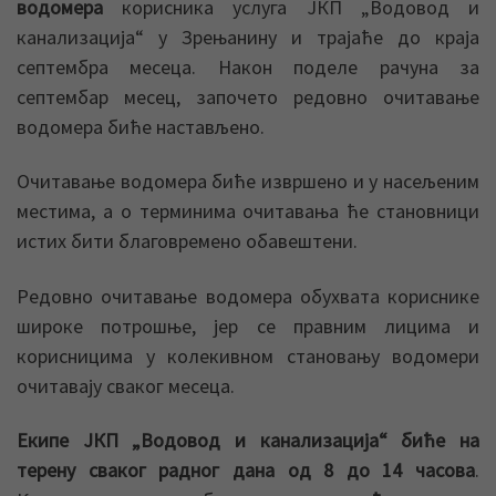
водомера
корисника услуга ЈКП „Водовод и
канализација“ у Зрењанину и трајаће до краја
септембра месеца. Након поделе рачуна за
септембар месец, започето редовно очитавање
водомера биће настављено.
Очитавање водомера биће извршено и у насељеним
местима, а о терминима очитавања ће становници
истих бити благовремено обавештени.
Редовно очитавање водомера обухвата кориснике
широке потрошње, јер се правним лицима и
корисницима у колекивном становању водомери
очитавају сваког месеца.
Екипе ЈКП „Водовод и канализација“ биће на
терену сваког радног дана од 8 до 14 часова
.