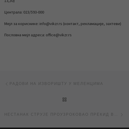
13,30)
Централа: 023/593-000
Мејл за кориснике: info@vikzr.rs (контакт, рекламације, захтеви)
Пословна мејл адреса: office@vikzr.rs
Post navigation
Previous post
РАДОВИ НА ИЗВОРИШТУ У МЕЛЕНЦИМА
BACK TO POST LIST
Ne
НЕСТАНАК СТРУЈЕ ПРОУЗРОКОВАО ПРЕКИД ВОДОСНАБДЕВАЊА