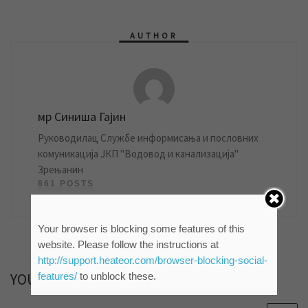
AUTHOR
мр Синиша Гајин
Руководилац Службе информисања и пословних
комуникација ЈКП "Водовод и канализација"
Зрењанин
861 POSTS
Your browser is blocking some features of this
website. Please follow the instructions at
http://support.heateor.com/browser-blocking-social-
YOU MAY ALSO LIKE
features/
to unblock these.