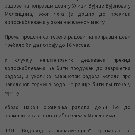
радове на поправци цеви у Улици Вујице Вујанова у
Меленцима, због чега је дошло до прекида
водоснабдевања у овом насељеном месту.
Према процени са терена радови на поправци цеви
требало би да потрају до 16 часова.
У случају непланираних дешавања прекид
водоснабдевања ће бити продужен до завршетка
радова, а уколико завршетак радова уследи пре
наведеног термина вода ће раније бити пуштена у
мрежу.
Убрзо након окончања радова доћи ће до
нормализације водоснабдевања у Меленцима.
ЈКП „Водовод и канализација“ Зрењанин се