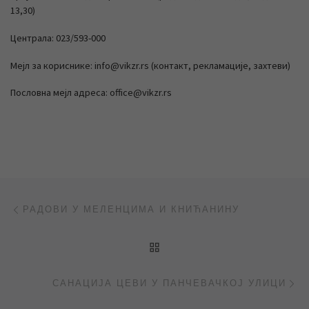
13,30)
Централа: 023/593-000
Мејл за кориснике: info@vikzr.rs (контакт, рекламације, захтеви)
Пословна мејл адреса: office@vikzr.rs
Post navigation
Previous post
РАДОВИ У МЕЛЕНЦИМА И КНИЋАНИНУ
BACK TO POST LIST
Ne
САНАЦИЈА ЦЕВИ У ПАНЧЕВАЧКОЈ УЛИЦИ