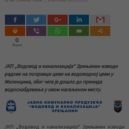
by
мр Синиша Гајин
|
Published
20/11/2025
0
Shares
ЈКП „Водовод и канализација“ Зрењанин изводи
радове на поправци цеви на водоводној цеви у
Меленцима, због чега је дошло до прекида
водоснабдевања у овом насељеном месту.
ЈКП „Водовод и канализација“ Зрењанин изводи