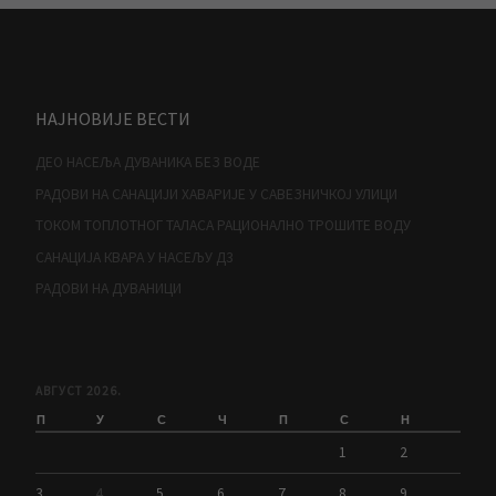
НАЈНОВИЈЕ ВЕСТИ
ДЕО НАСЕЉА ДУВАНИКА БЕЗ ВОДЕ
РАДОВИ НА САНАЦИЈИ ХАВАРИЈЕ У САВЕЗНИЧКОЈ УЛИЦИ
ТОКОМ ТОПЛОТНОГ ТАЛАСА РАЦИОНАЛНО ТРОШИТЕ ВОДУ
САНАЦИЈА КВАРА У НАСЕЉУ Д3
РАДОВИ НА ДУВАНИЦИ
АВГУСТ 2026.
П
У
С
Ч
П
С
Н
1
2
3
4
5
6
7
8
9