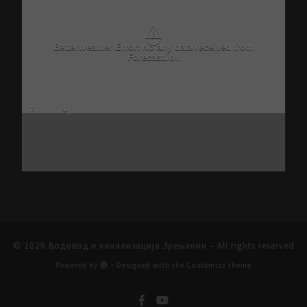
⚠
Critical problem in Better Weather Ajax calls
© 2026
Водовод и канализација Зрењанин
– All rights reserved
Powered by
– Designed with the
Customizr theme