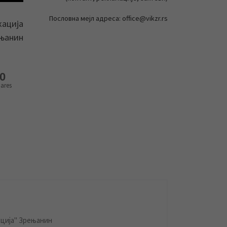
Пословна мејл адреса: office@vikzr.rs
кација
ењанин
0
ares
ција" Зрењанин