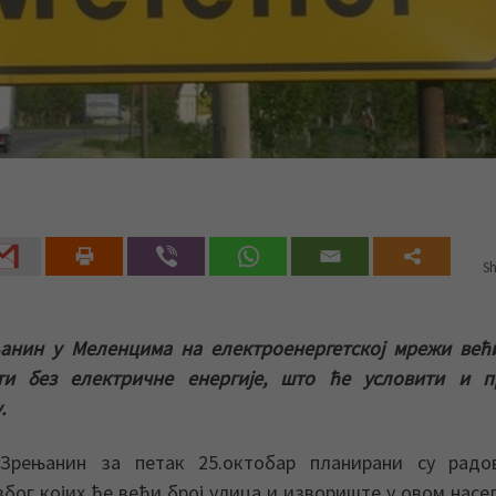
Sh
анин у Меленцима на електроенергетској мрежи већ
и без електричне енергије, што ће условити и п
.
 Зрењанин за петак 25.октобар планирани су радо
бог којих ће већи број улица и извориште у овом нас