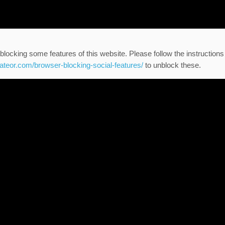
blocking some features of this website. Please follow the instructions
eateor.com/browser-blocking-social-features/
to unblock these.