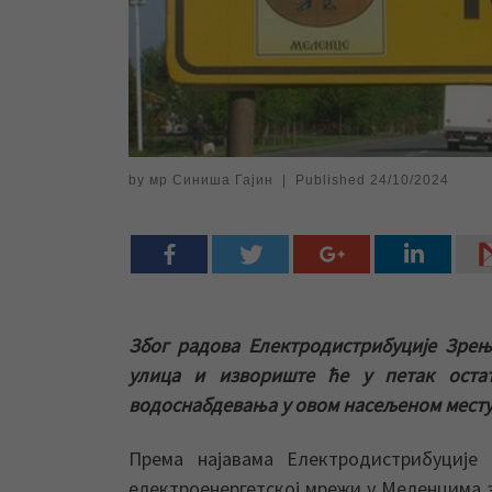
by
мр Синиша Гајин
|
Published
24/10/2024
Због радова Електродистрибуције Зрењ
улица и извориште ће у петак остат
водоснабдевања у овом насељеном месту
Према најавама Електродистрибуције
електроенергетској мрежи у Меленцима з