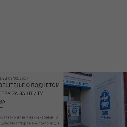
shed
03/02/2017
ВЕШТЕЊЕ О ПОДНЕТОМ
ТЕВУ ЗА ЗАШТИТУ
ВА
тавамо да је у јавној набавци ЈН
7 „Набавка хлора Na-хипохлорид и