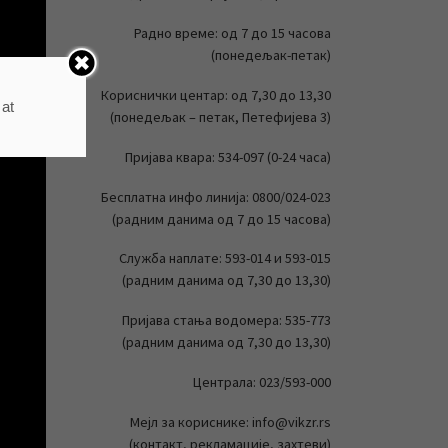
Радно време: од 7 до 15 часова
(понедељак-петак)
Кориснички центар: од 7,30 до 13,30
 at
(понедељак – петак, Петефијева 3)
Пријава квара: 534-097 (0-24 часа)
Бесплатна инфо линија: 0800/024-023
(радним данима од 7 до 15 часова)
Служба наплате: 593-014 и 593-015
(радним данима од 7,30 до 13,30)
Пријава стања водомера: 535-773
(радним данима од 7,30 до 13,30)
Централа: 023/593-000
Мејл за кориснике: info@vikzr.rs
(контакт, рекламације, захтеви)