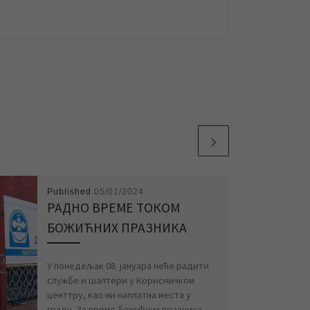
Published
05/01/2024
РАДНО ВРЕМЕ ТОКОМ
БОЖИЋНИХ ПРАЗНИКА
У понедељак 08. јануара неће радити
службе и шалтери у Корисничком
центтру, као ни наплатна места у
граду. За време божићних празника