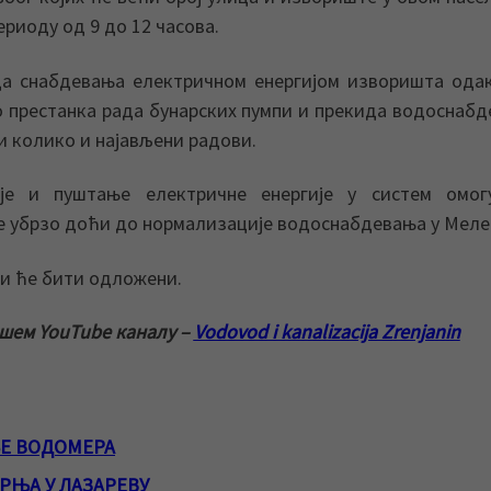
ериоду од 9 до 12 часова.
да снабдевања електричном енергијом изворишта ода
о престанка рада бунарских пумпи и прекида водоснаб
ти колико и најављени радови.
је и пуштање електричне енергије у систем омог
ће убрзо доћи до нормализације водоснабдевања у Меле
ви ће бити одложени.
ашем YouTube каналу –
Vodovod i kanalizacija Zrenjanin
Е ВОДОМЕРА
РЊА У ЛАЗАРЕВУ