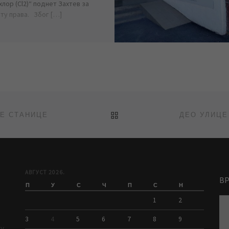
хлор (Cl2)“ поднет Захтев за
ту права. Због […]
BACK TO POST LIST
Е СТАНИЦЕ
АВГУСТ 2026.
В
П
У
С
Ч
П
С
Н
1
2
3
4
5
6
7
8
9