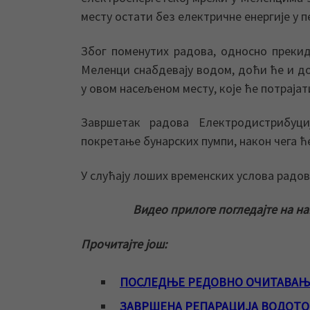
месту остати без електричне енергије у п
Због поменутих радова, односно преки
Меленци снабдевају водом, доћи ће и д
у овом насељеном месту, које ће потраја
Завршетак радова Електродистрибуци
покретање бунарских пумпи, након чега 
У слућају лоших временских услова радо
Видео прилоге погледајте на н
Прочитајте још:
ПОСЛЕДЊЕ РЕДОВНО ОЧИТАВАЊ
ЗАВРШЕНА РЕПАРАЦИЈА ВОДОТО