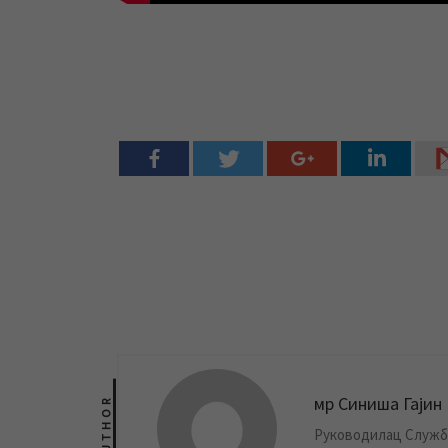
мр Синиша Гајин
AUTHOR
Руководилац Службе