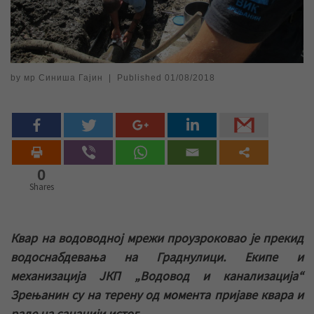
by
мр Синиша Гајин
|
Published
01/08/2018
0
Shares
Квар на водоводној мрежи проузроковао је прекид
водоснабдевања на Граднулици. Екипе и
механизација ЈКП „Водовод и канализација“
Зрењанин су на терену од момента пријаве квара и
раде на санацији истог.