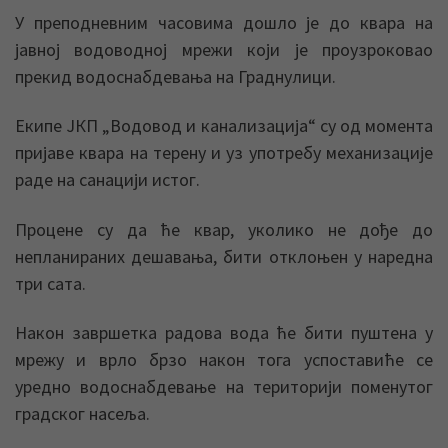
У преподневним часовима дошло је до квара на
јавној водоводној мрежи који је проузроковао
прекид водоснабдевања на Граднулици.
Екипе ЈКП „Водовод и канализација“ су од момента
пријаве квара на терену и уз употребу механизације
раде на санацији истог.
Процене су да ће квар, уколико не дође до
непланираних дешавања, бити отклоњен у наредна
три сата.
Након завршетка радова вода ће бити пуштена у
мрежу и врло брзо након тога успоставиће се
уредно водоснабдевање на територији поменутог
градског насеља.