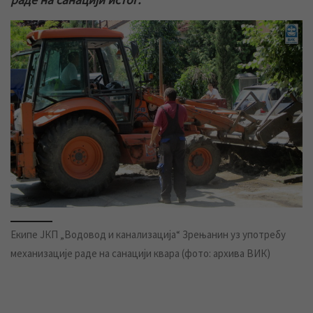
Екипе ЈКП „Водовод и канализација“ Зрењанин уз употребу
механизације раде на санацији квара (фото: архива ВИК)