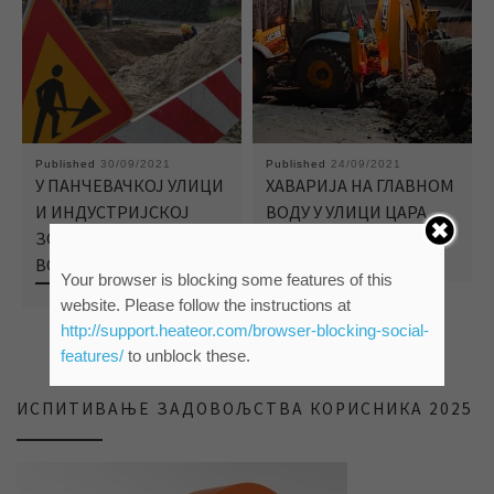
Published
30/09/2021
Published
24/09/2021
У ПАНЧЕВАЧКОЈ УЛИЦИ
ХАВАРИЈА НА ГЛАВНОМ
И ИНДУСТРИЈСКОЈ
ВОДУ У УЛИЦИ ЦАРА
ЗОНИ КРАЋИ ПРЕКИД
ДУШАНА
ВОДОСНАБДЕВАЊА
Your browser is blocking some features of this
website. Please follow the instructions at
http://support.heateor.com/browser-blocking-social-
features/
to unblock these.
ИСПИТИВАЊЕ ЗАДОВОЉСТВА КОРИСНИКА 2025