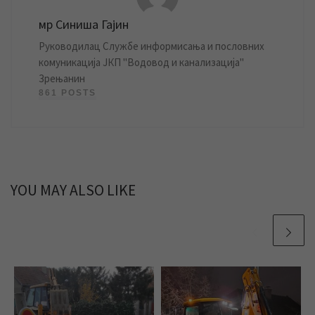
мр Синиша Гајин
Руководилац Службе информисања и пословних
комуникација ЈКП "Водовод и канализација"
Зрењанин
861 POSTS
YOU MAY ALSO LIKE