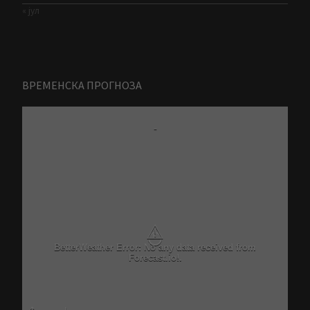
« јул
ВРЕМЕНСКА ПРОГНОЗА
-
⚠
BetterWeather Error: No any data received from
Forecast.io!.