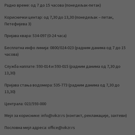
Радно време: од 7 до 15 часова (понедељак-петак)
Кориснички центар: од 7,30 до 13,30 (понедељак – петак,
Петефијева 3)
Пријава квара: 534-097 (0-24 часа)
Бесплатна инфо линија: 0800/024-023 (радним данима од 7 до 15
часова)
Служба наплате: 593-014 и 593-015 (радним данима од 7,30 до
13,30)
Пријава стања водомера: 535-773 (радним данима од 7,30 до
13,30)
Централа: 023/593-000
Мејл за кориснике: info@vikzr.rs (контакт, рекламације, захтеви)
Пословна мејл адреса: office@vikzr.rs