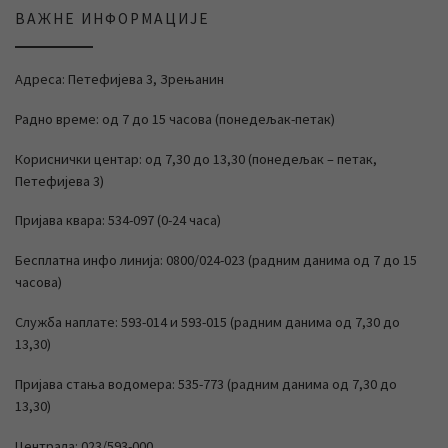
ВАЖНЕ ИНФОРМАЦИЈЕ
Адреса: Петефијева 3, Зрењанин
Радно време: од 7 до 15 часова (понедељак-петак)
Кориснички центар: од 7,30 до 13,30 (понедељак – петак,
Петефијева 3)
Пријава квара: 534-097 (0-24 часа)
Бесплатна инфо линија: 0800/024-023 (радним данима од 7 до 15
часова)
Служба наплате: 593-014 и 593-015 (радним данима од 7,30 до
13,30)
Пријава стања водомера: 535-773 (радним данима од 7,30 до
13,30)
Централа: 023/593-000