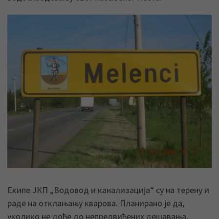
Екипе ЈКП „Водовод и канализација“ су на терену и
раде на отклањању кварова. Планирано је да,
уколико не дође до непредвиђених дешавања,