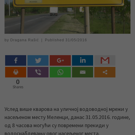
by
Dragana Rašić
|
Published
31/05/2016
0
Shares
Услед више кварова на уличној водоводној мрежи у
насељеном месту Меленци, данас 31.05.2016. године,
од 8 часова могући су повремени прекиди у
водоснабдевању овог насељеног места.