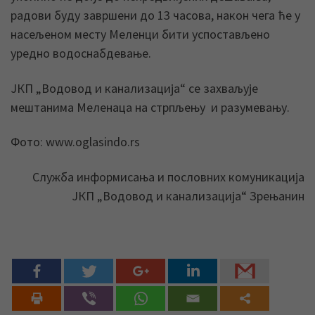
радови буду завршени до 13 часова, након чега ће у
насељеном месту Меленци бити успостављено
уредно водоснабдевање.
ЈКП „Водовод и канализација“ се захваљује
мештанима Меленаца на стрпљењу и разумевању.
Фото: www.oglasindo.rs
Служба информисања и пословних комуникација
ЈКП „Водовод и канализација“ Зрењанин