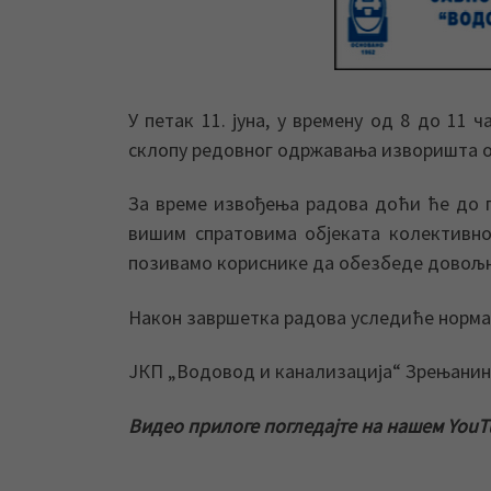
У петак 11. јуна, у времену од 8 до 11
склопу редовног одржавања изворишта о
За време извођења радова доћи ће до п
вишим спратовима објеката колективн
позивамо кориснике да обезбеде довољн
Након завршетка радова уследиће норма
ЈКП „Водовод и канализација“ Зрењанин 
Видео прилоге погледајте на нашем YouT