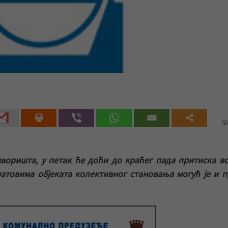
Sh
воришта, у петак ће доћи до краћег пада притиска в
ратовима објеката колективног становања могућ је и 