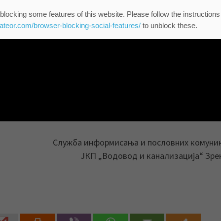
blocking some features of this website. Please follow the instructions
eateor.com/browser-blocking-social-features/
to unblock these.
Служба информисања и пословних комуни
ЈКП „Водовод и канализација“ Зр