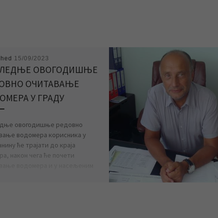
shed
15/09/2023
ЛЕДЊЕ ОВОГОДИШЊЕ
ОВНО ОЧИТАВАЊЕ
ОМЕРА У ГРАДУ
дње овогодишње редовно
вање водомера корисника у
нину ће трајати до краја
ра, након чега ће почети
вање водомера и у насељеним