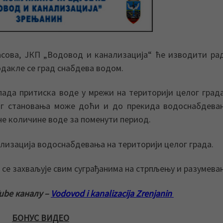
 часова, ЈКП „Водовод и канализација“ ће изводити ра
дакле се град снабдева водом.
ада притиска воде у мрежи на територији целог града
ог становања може доћи и до прекида водоснабдевањ
е количине воде за поменути период.
лизација водоснабдевања на територији целог града.
се захваљује свим суграђанима на стрпљењу и разумева
ube каналу –
Vodovod i kanalizacija Zrenjanin
БОНУС ВИДЕО