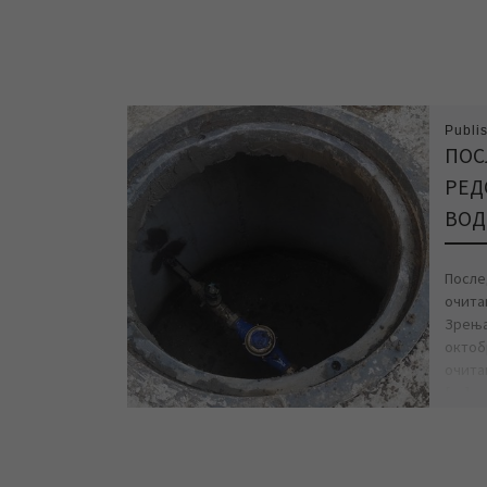
Publi
ПОС
РЕД
ВОД
После
очита
Зрења
октоб
очита
[…]