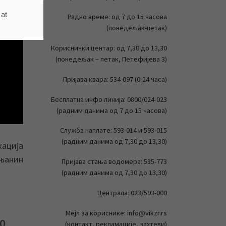
 at
Радно време: од 7 до 15 часова
(понедељак-петак)
Кориснички центар: од 7,30 до 13,30
(понедељак – петак, Петефијева 3)
Пријава квара: 534-097 (0-24 часа)
Бесплатна инфо линија: 0800/024-023
(радним данима од 7 до 15 часова)
Служба наплате: 593-014 и 593-015
(радним данима од 7,30 до 13,30)
кација
ењанин
Пријава стања водомера: 535-773
(радним данима од 7,30 до 13,30)
Централа: 023/593-000
Мејл за кориснике: info@vikzr.rs
0
(контакт, рекламације, захтеви)