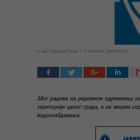
by
мр Синиша Гајин
|
Published
10/06/2021
Због радова на редовном одржавању из
територији целог града, а на вишим сп
водоснабдевања.