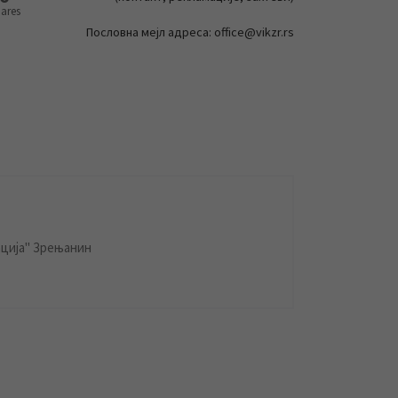
ares
Пословна мејл адреса: office@vikzr.rs
ција" Зрењанин