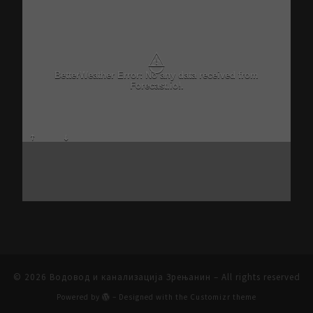
⚠
BetterWeather Error: No any data received from
Forecast.io!.
© 2026
Водовод и канализација Зрењанин
– All rights reserved
Powered by
– Designed with the
Customizr theme