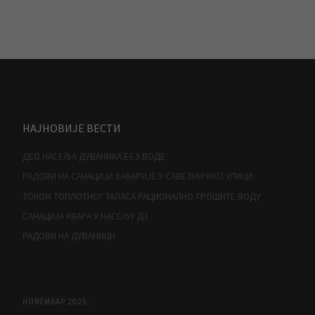
НАЈНОВИЈЕ ВЕСТИ
ДЕО НАСЕЉА ДУВАНИКА БЕЗ ВОДЕ
РАДОВИ НА САНАЦИЈИ ХАВАРИЈЕ У САВЕЗНИЧКОЈ УЛИЦИ
ТОКОМ ТОПЛОТНОГ ТАЛАСА РАЦИОНАЛНО ТРОШИТЕ ВОДУ
САНАЦИЈА КВАРА У НАСЕЉУ Д3
РАДОВИ НА ДУВАНИЦИ
НОВЕМБАР 2025.