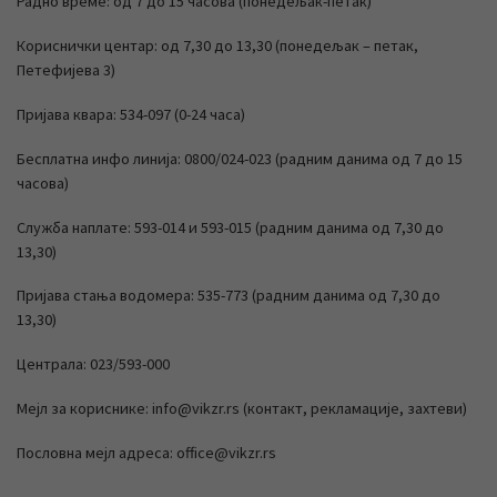
Радно време: од 7 до 15 часова (понедељак-петак)
Кориснички центар: од 7,30 до 13,30 (понедељак – петак,
Петефијева 3)
Пријава квара: 534-097 (0-24 часа)
Бесплатна инфо линија: 0800/024-023 (радним данима од 7 до 15
часова)
Служба наплате: 593-014 и 593-015 (радним данима од 7,30 до
13,30)
Пријава стања водомера: 535-773 (радним данима од 7,30 до
13,30)
Централа: 023/593-000
Мејл за кориснике: info@vikzr.rs (контакт, рекламације, захтеви)
Пословна мејл адреса: office@vikzr.rs