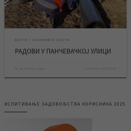
вода у Зрењанину. Због поменутих радова доћи ће до прекида
водоснабдевања […]
ВЕСТИ
НАЈНОВИЈЕ ВЕСТИ
РАДОВИ У ПАНЧЕВАЧКОЈ УЛИЦИ
by
мр Синиша Гајин
Published
17/11/2025
ИСПИТИВАЊЕ ЗАДОВОЉСТВА КОРИСНИКА 2025