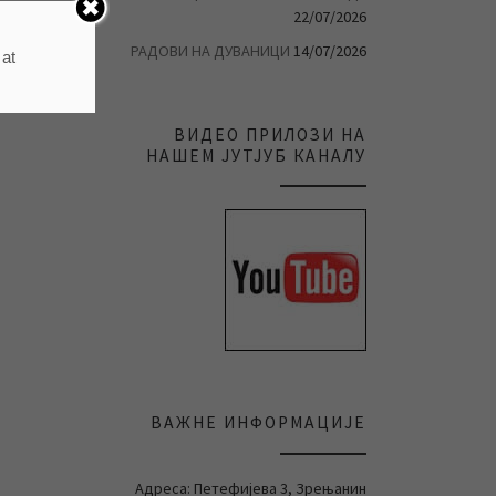
22/07/2026
РАДОВИ НА ДУВАНИЦИ
14/07/2026
 at
ВИДЕО ПРИЛОЗИ НА
НАШЕМ ЈУТЈУБ КАНАЛУ
ВАЖНЕ ИНФОРМАЦИЈЕ
Адреса: Петефијева 3, Зрењанин