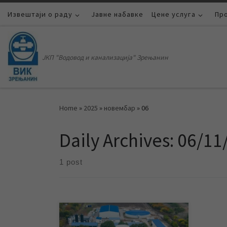
Извештаји о раду
Skip to content
Јавне набавке
Цене услуга
Пр
ЈКП "Водовод и канализација" Зрењанин
Home
»
2025
»
новембар
»
06
Daily Archives:
06/11
1 post
Извештаји о анализи воде са излаза