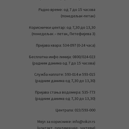
Радно време: од 7 до 15 часова
(понедељак-петак)
Кориснички центар: од 7,30 до 13,30
(понедељак – петак, Петефијева 3)
Пријава квара: 534-097 (0-24 часа)
Бесплатна инфо линија: 0800/024-023
(радним данима од 7 до 15 часова)
Служба наплате: 593-014 и 593-015
(радним данима од 7,30 до 13,30)
Пријава стања водомера: 535-773
(радним данима од 7,30 до 13,30)
Централа: 023/593-000
Мејл за кориснике: info@vikzr.rs
(контакт, рекламације, захтеви)