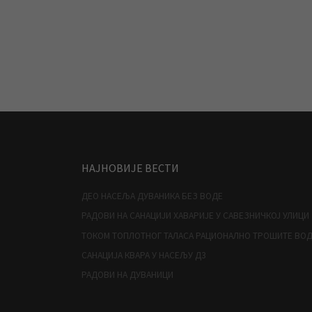
НАЈНОВИЈЕ ВЕСТИ
ДЕО НАСЕЉА ДУВАНИКА БЕЗ ВОДЕ
РАДОВИ НА САНАЦИЈИ ХАВАРИЈЕ У САВЕЗНИЧКОЈ УЛИЦИ
ТОКОМ ТОПЛОТНОГ ТАЛАСА РАЦИОНАЛНО ТРОШИТЕ ВО
САНАЦИЈА КВАРА У НАСЕЉУ Д3
РАДОВИ НА ДУВАНИЦИ