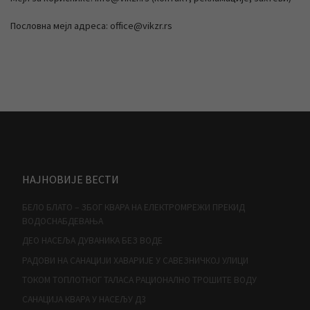
Пословна мејл адреса: office@vikzr.rs
НАЈНОВИЈЕ ВЕСТИ
БЕЛО БЛАТО – ЗБОГ КВАРА НА ЕЛЕКТРОМРЕЖИ ПРЕКИД
ВОДОСНАБДЕВАЊА
ДЕО НАСЕЉА ДУВАНИКА БЕЗ ВОДЕ
РАДОВИ НА САНАЦИЈИ ХАВАРИЈЕ У САВЕЗНИЧКОЈ УЛИЦИ
ТОКОМ ТОПЛОТНОГ ТАЛАСА РАЦИОНАЛНО ТРОШИТЕ ВОДУ
САНАЦИЈА КВАРА У НАСЕЉУ Д3