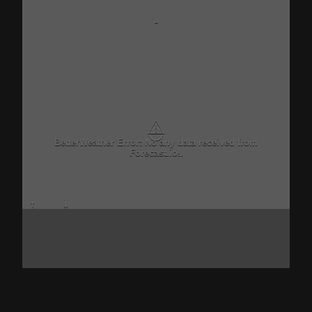
-
⚠
BetterWeather Error: No any data received from
Forecast.io!.