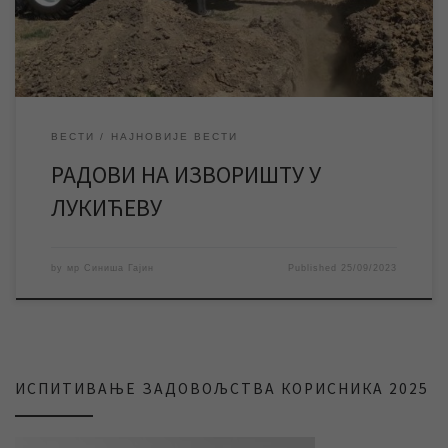
„Водовод и канализација“ Зрењанин ће у уторак 26.
септембра изводити планиране радове […]
ВЕСТИ
НАЈНОВИЈЕ ВЕСТИ
РАДОВИ НА ИЗВОРИШТУ У
ЛУКИЋЕВУ
by
мр Синиша Гајин
Published
25/09/2023
ИСПИТИВАЊЕ ЗАДОВОЉСТВА КОРИСНИКА 2025