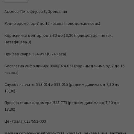
Адреса: Петефијева 3, Зрењанин
Радно време: од 7 до 15 часова (понедељак-петак)
Кориснички центар: од 7,30 до 13,30 (понедељак – петак,
Петефијева 3)
Пријава квара: 534-097 (0-24 часа)
Бесплатна инфо линија: 0800/024-023 (радним данима од 7 до 15
часова)
Служба наплате: 593-014 и 593-015 (радним данима од 7,30 до
13,30)
Пријава стања водомера: 535-773 (радним данима од 7,30 до
13,30)
Централа: 023/593-000
Мејл за кориснике: info@vikzr.rs (контакт, рекламације, захтеви)