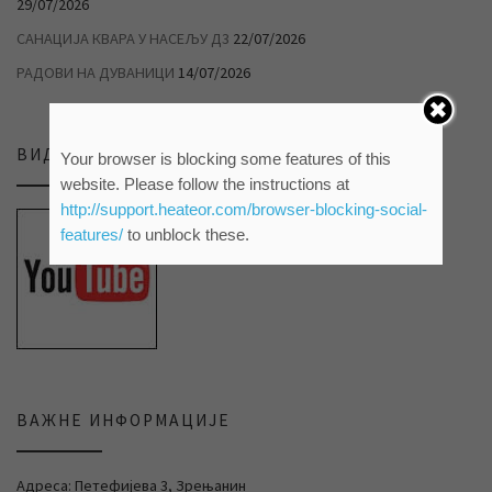
29/07/2026
САНАЦИЈА КВАРА У НАСЕЉУ Д3
22/07/2026
РАДОВИ НА ДУВАНИЦИ
14/07/2026
ВИДЕО ПРИЛОЗИ НА НАШЕМ ЈУТЈУБ КАНАЛУ
Your browser is blocking some features of this
website. Please follow the instructions at
http://support.heateor.com/browser-blocking-social-
features/
to unblock these.
ВАЖНЕ ИНФОРМАЦИЈЕ
Адреса: Петефијева 3, Зрењанин