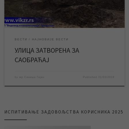
Бранка Радичевића код кућног броја 28, […]
ВЕСТИ
НАЈНОВИЈЕ ВЕСТИ
УЛИЦА ЗАТВОРЕНА ЗА
САОБРАЋАЈ
by
мр Синиша Гајин
Published
31/03/2018
ИСПИТИВАЊЕ ЗАДОВОЉСТВА КОРИСНИКА 2025