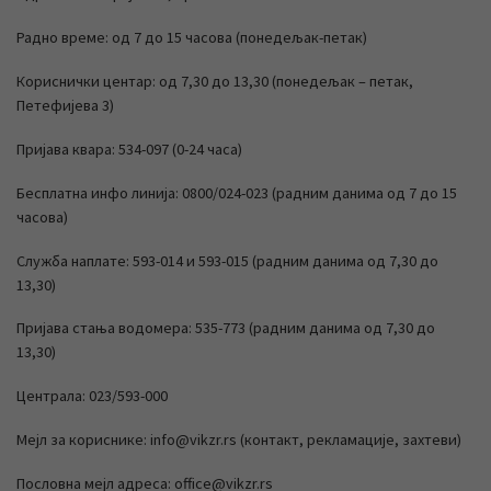
Радно време: од 7 до 15 часова (понедељак-петак)
Кориснички центар: од 7,30 до 13,30 (понедељак – петак,
Петефијева 3)
Пријава квара: 534-097 (0-24 часа)
Бесплатна инфо линија: 0800/024-023 (радним данима од 7 до 15
часова)
Служба наплате: 593-014 и 593-015 (радним данима од 7,30 до
13,30)
Пријава стања водомера: 535-773 (радним данима од 7,30 до
13,30)
Централа: 023/593-000
Мејл за кориснике: info@vikzr.rs (контакт, рекламације, захтеви)
Пословна мејл адреса: office@vikzr.rs