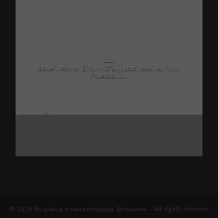
⚠
BetterWeather Error: No any data received from
Forecast.io!.
© 2026
Водовод и канализација Зрењанин
– All rights reserved