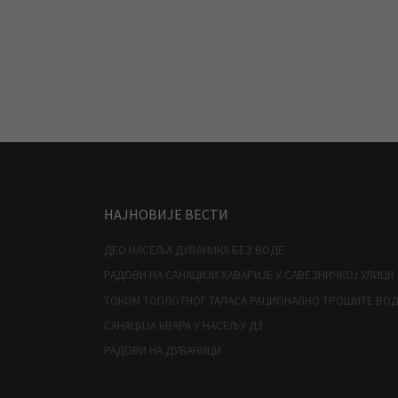
НАЈНОВИЈЕ ВЕСТИ
ДЕО НАСЕЉА ДУВАНИКА БЕЗ ВОДЕ
РАДОВИ НА САНАЦИЈИ ХАВАРИЈЕ У САВЕЗНИЧКОЈ УЛИЦИ
ТОКОМ ТОПЛОТНОГ ТАЛАСА РАЦИОНАЛНО ТРОШИТЕ ВО
САНАЦИЈА КВАРА У НАСЕЉУ Д3
РАДОВИ НА ДУВАНИЦИ