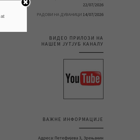
22/07/2026
РАДОВИ НА ДУВАНИЦИ
14/07/2026
 at
ВИДЕО ПРИЛОЗИ НА
НАШЕМ ЈУТЈУБ КАНАЛУ
ВАЖНЕ ИНФОРМАЦИЈЕ
Адреса: Петефијева 3, Зрењанин