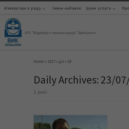
Извештаји о раду
Skip to content
Јавне набавке
Цене услуга
Пр
ЈКП "Водовод и канализација" Зрењанин
Home
»
2017
»
јул
»
23
Daily Archives:
23/07
1 post
Током јула месеца две теме су