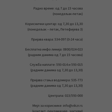
Радно време: од 7 до 15 часова
(понедељак-петак)
Кориснички центар: од 7,30 до 13,30
(понедељак – петак, Петефијева 3)
Пријава квара: 534-097 (0-24 часа)
Бесплатна инфо линија: 0800/024-023
(радним данима од 7 до 15 часова)
Служба наплате: 593-014 и 593-015
(радним данима од 7,30 до 13,30)
Пријава стања водомера: 535-773
(радним данима од 7,30 до 13,30)
Централа: 023/593-000
Мејл за кориснике: info@vikzr.rs
(контакт, рекламације, захтеви)