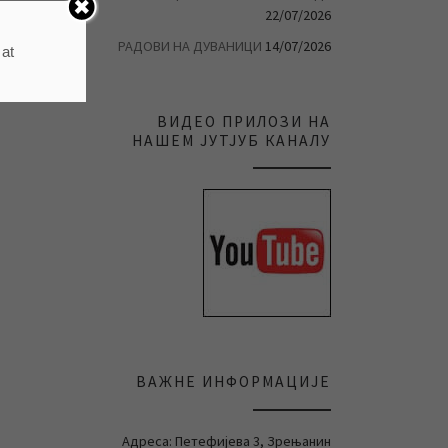
22/07/2026
РАДОВИ НА ДУВАНИЦИ
14/07/2026
 at
ВИДЕО ПРИЛОЗИ НА
НАШЕМ ЈУТЈУБ КАНАЛУ
ВАЖНЕ ИНФОРМАЦИЈЕ
Адреса: Петефијева 3, Зрењанин