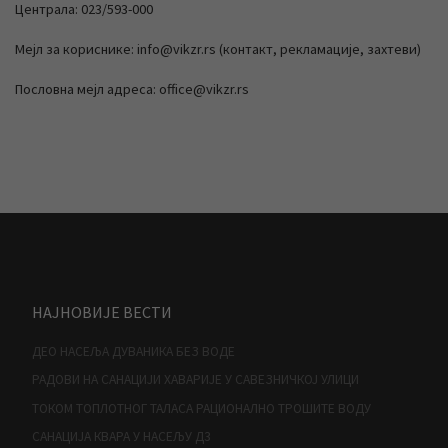
Централа: 023/593-000
Мејл за кориснике: info@vikzr.rs (контакт, рекламације, захтеви)
Пословна мејл адреса: office@vikzr.rs
НАЈНОВИЈЕ ВЕСТИ
ДЕО НАСЕЉА ДУВАНИКА БЕЗ ВОДЕ
РАДОВИ НА САНАЦИЈИ ХАВАРИЈЕ У САВЕЗНИЧКОЈ УЛИЦИ
ТОКОМ ТОПЛОТНОГ ТАЛАСА РАЦИОНАЛНО ТРОШИТЕ ВОДУ
САНАЦИЈА КВАРА У НАСЕЉУ Д3