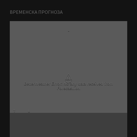
ВРЕМЕНСКА ПРОГНОЗА
-
⚠
BetterWeather Error: No any data received from
Forecast.io!.