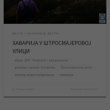
одмах по пријави квара изашле на терен, и раде на санирању
[…]
ВЕСТИ
НАЈНОВИЈЕ ВЕСТИ
ХАВАРИЈА У ШТРОСМАЈЕРОВОЈ
УЛИЦИ
ekipe JKP "Vodovod i kanalizacija"
gradsko naselje Duvanika
Štrosmajerova ulica
прекид водоснабдевања
хаварија
by
Dragana Rašić
Published
19/07/2017