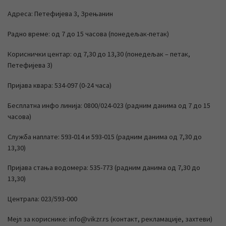
Адреса: Петефијева 3, Зрењанин
Радно време: од 7 до 15 часова (понедељак-петак)
Кориснички центар: од 7,30 до 13,30 (понедељак – петак,
Петефијева 3)
Пријава квара: 534-097 (0-24 часа)
Бесплатна инфо линија: 0800/024-023 (радним данима од 7 до 15
часова)
Служба наплате: 593-014 и 593-015 (радним данима од 7,30 до
13,30)
Пријава стања водомера: 535-773 (радним данима од 7,30 до
13,30)
Централа: 023/593-000
Мејл за кориснике: info@vikzr.rs (контакт, рекламације, захтеви)