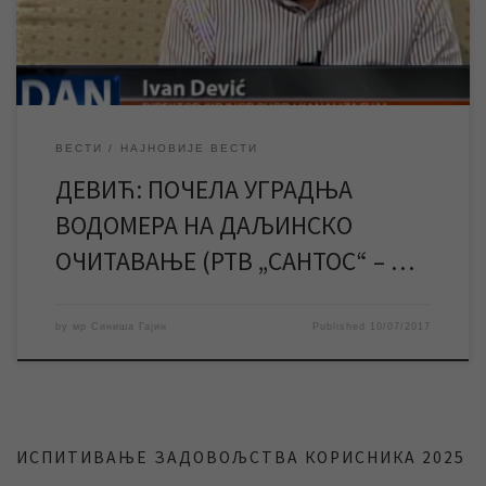
водомера на даљинско очитавање. Све ове, а […]
ВЕСТИ
НАЈНОВИЈЕ ВЕСТИ
ДЕВИЋ: ПОЧЕЛА УГРАДЊА
ВОДОМЕРА НА ДАЉИНСКО
ОЧИТАВАЊЕ (РТВ „САНТОС“ – …
by
мр Синиша Гајин
Published
10/07/2017
ИСПИТИВАЊЕ ЗАДОВОЉСТВА КОРИСНИКА 2025