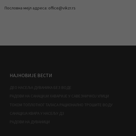
Пословна мејл адреса: office@vikzr.rs
НАЈНОВИЈЕ ВЕСТИ
ДЕО НАСЕЉА ДУВАНИКА БЕЗ ВОДЕ
РАДОВИ НА САНАЦИЈИ ХАВАРИЈЕ У САВЕЗНИЧКОЈ УЛИЦИ
ТОКОМ ТОПЛОТНОГ ТАЛАСА РАЦИОНАЛНО ТРОШИТЕ ВОДУ
САНАЦИЈА КВАРА У НАСЕЉУ Д3
РАДОВИ НА ДУВАНИЦИ