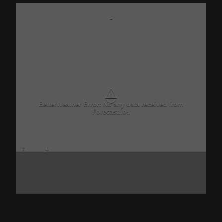
-
⚠
BetterWeather Error: No any data received from
Forecast.io!.