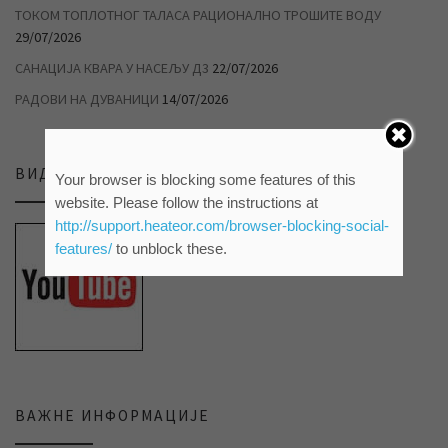
ТОКОМ ТОПЛОТНОГ ТАЛАСА РАЦИОНАЛНО ТРОШИТЕ ВОДУ
29/07/2026
САНАЦИЈА КВАРА У НАСЕЉУ Д3
22/07/2026
РАДОВИ НА ДУВАНИЦИ
14/07/2026
ВИДЕО ПРИЛОЗИ НА НАШЕМ ЈУТЈУБ КАНАЛУ
Your browser is blocking some features of this
website. Please follow the instructions at
http://support.heateor.com/browser-blocking-social-
features/
to unblock these.
ВАЖНЕ ИНФОРМАЦИЈЕ