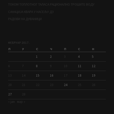
ТОКОМ ТОПЛОТНОГ ТАЛАСА РАЦИОНАЛНО ТРОШИТЕ ВОДУ
САНАЦИЈА КВАРА У НАСЕЉУ Д3
РАДОВИ НА ДУВАНИЦИ
ФЕБРУАР 2017.
П
У
С
Ч
П
С
Н
1
2
3
4
5
6
7
8
9
10
11
12
13
14
15
16
17
18
19
20
21
22
23
24
25
26
27
28
« јан
мар »