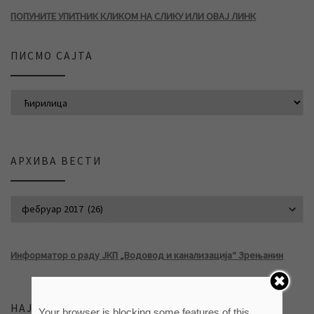
ПОПУНИТЕ УПИТНИК КЛИКОМ НА СЛИКУ ИЛИ ОВАЈ ЛИНК
ПИСМО САЈТА
АРХИВА ВЕСТИ
АРХИВА ВЕСТИ
Информатор о раду ЈКП „Водовод и канализација“ Зрењанин
НАЈНОВИЈЕ ВЕСТИ
Your browser is blocking some features of this