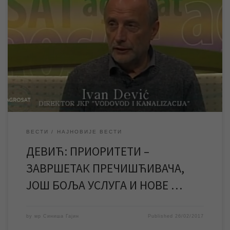
Гостујући на телевизији „Сантос“, у емисији „АГРОСАТ“, Иван
Девић, директор ЈКП „Водовод и канализација“ Зрењанин,
говорио је о актуелном стању у нашем предузећу, започетим и
планираним инвестицијама и дотакао се кључних ствари које
су обележиле протеклих осам месеци колико се налази на
месту, прво вд директора, а од краја децембра […]
ВЕСТИ
НАЈНОВИЈЕ ВЕСТИ
ДЕВИЋ: ПРИОРИТЕТИ –
ЗАВРШЕТАК ПРЕЧИШЋИВАЧА,
ЈОШ БОЉА УСЛУГА И НОВЕ …
by
мр Синиша Гајин
Published
26/02/2017