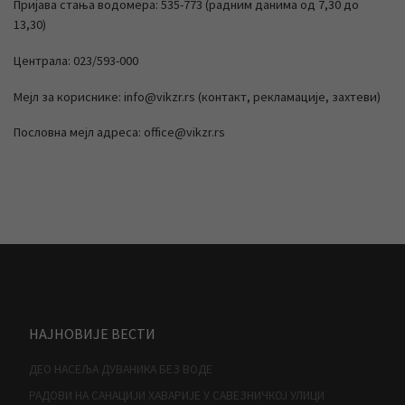
Пријава стања водомера: 535-773 (радним данима од 7,30 до
13,30)
Централа: 023/593-000
Мејл за кориснике: info@vikzr.rs (контакт, рекламације, захтеви)
Пословна мејл адреса: office@vikzr.rs
НАЈНОВИЈЕ ВЕСТИ
ДЕО НАСЕЉА ДУВАНИКА БЕЗ ВОДЕ
РАДОВИ НА САНАЦИЈИ ХАВАРИЈЕ У САВЕЗНИЧКОЈ УЛИЦИ