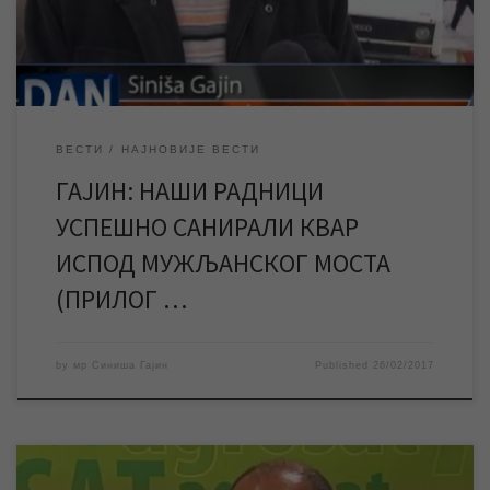
контрола места квара од стране техничке службе нашег
предузећа и предузимали неопходни […]
ВЕСТИ
НАЈНОВИЈЕ ВЕСТИ
ГАЈИН: НАШИ РАДНИЦИ
УСПЕШНО САНИРАЛИ КВАР
ИСПОД МУЖЉАНСКОГ МОСТА
(ПРИЛОГ …
by
мр Синиша Гајин
Published
26/02/2017