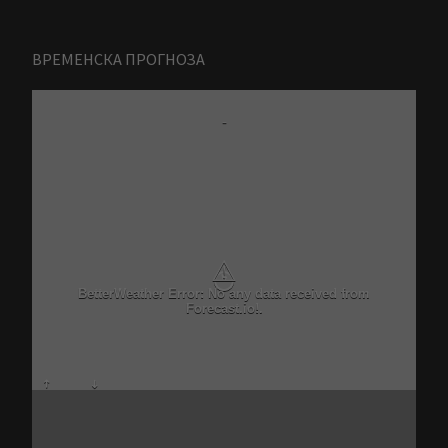
ВРЕМЕНСКА ПРОГНОЗА
-
⚠
BetterWeather Error: No any data received from
Forecast.io!.