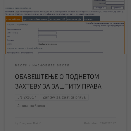
Обавештавамо да је у јавној набавци ЈН 2/2017 „Набавка
хлора Na-хипохлорид и гасни хлор (Cl2)“ поднет Захтев за
заштиту права. Због техничких проблема нисмо у могућности
да јавну набавку објавимо на сајту нашег предузећа. Поднети
Захтев за заштиту права у јавној набавци ЈН 02/2017 „Набавка
хлора Na-хипохлорид и гасни хлор […]
ВЕСТИ
НАЈНОВИЈЕ ВЕСТИ
ОБАВЕШТЕЊЕ О ПОДНЕТОМ
ЗАХТЕВУ ЗА ЗАШТИТУ ПРАВА
JN 2/2017
Zahtev za zaštitu prava
Јавна набавка
by
Dragana Rašić
Published
03/02/2017