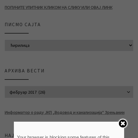
ПОПУНИТЕ УПИТНИК КЛИКОМ НА СЛИКУ ИЛИ ОВАЈ ЛИНК
ПИСМО САЈТА
АРХИВА ВЕСТИ
АРХИВА ВЕСТИ
Информатор о раду ЈКП „Водовод и канализација“ Зрењанин
НАЈНОВИЈЕ ВЕСТИ
Your browser is blocking some features of this