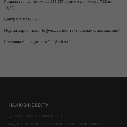
Пријава стања водомера: 535-773 (радним данима од 7,30 до
13,30)
Централа: 023/593-000
Мејл за кориснике: info@vikzr.rs (контакт, рекламације, захтеви)
Пословна мејл адреса: office@vikzr.rs
НАЈНОВИЈЕ ВЕСТИ
ДЕО НАСЕЉА ДУВАНИКА БЕЗ ВОДЕ
РАДОВИ НА САНАЦИЈИ ХАВАРИЈЕ У САВЕЗНИЧКОЈ УЛИЦИ