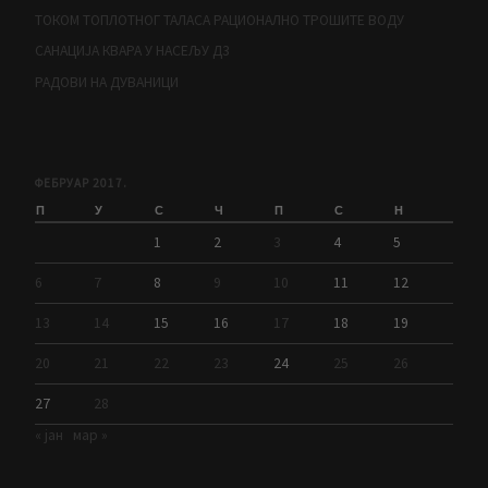
ТОКОМ ТОПЛОТНОГ ТАЛАСА РАЦИОНАЛНО ТРОШИТЕ ВОДУ
САНАЦИЈА КВАРА У НАСЕЉУ Д3
РАДОВИ НА ДУВАНИЦИ
ФЕБРУАР 2017.
П
У
С
Ч
П
С
Н
1
2
3
4
5
6
7
8
9
10
11
12
13
14
15
16
17
18
19
20
21
22
23
24
25
26
27
28
« јан
мар »