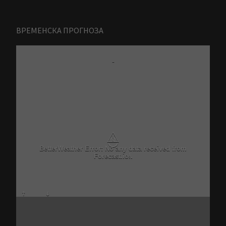
ВРЕМЕНСКА ПРОГНОЗА
-
⚠
BetterWeather Error: No any data received from
Forecast.io!.