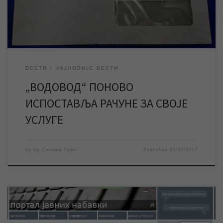
враћени јавним предузећима, која ће убудуће, свако за своје
услуге испостављати […]
ВЕСТИ
НАЈНОВИЈЕ ВЕСТИ
„ВОДОВОД“ ПОНОВО
ИСПОСТАВЉА РАЧУНЕ ЗА СВОЈЕ
УСЛУГЕ
by
мр Синиша Гајин
Published
03/02/2017